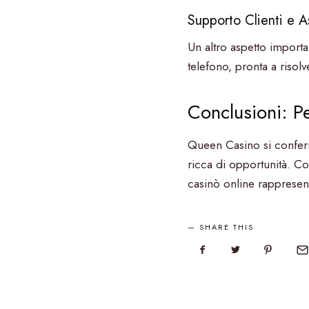
Supporto Clienti e A
Un altro aspetto importan
telefono, pronta a risol
Conclusioni: P
Queen Casino si conferm
ricca di opportunità. Co
casinò online rappresent
SHARE THIS