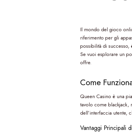
Il mondo del gioco onli
riferimento per gli app
possibilità di successo,
Se vuoi esplorare un por
offre.
Come Funziona
Queen Casino è una piat
tavolo come blackjack, r
dell’interfaccia utente,
Vantaggi Principali 