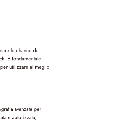
tare le chance di
ack. È fondamentale
per utilizzare al meglio
ografia avanzate per
tata e autorizzata,