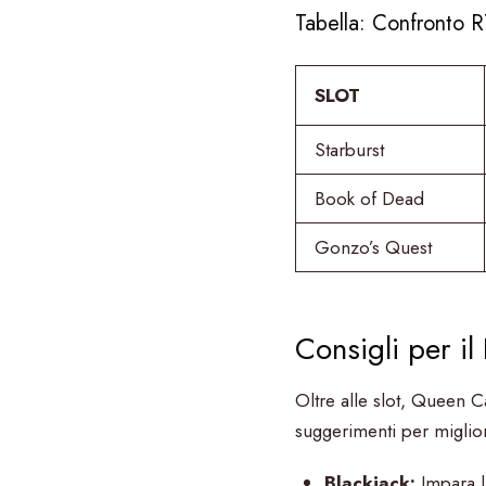
Tabella: Confronto R
SLOT
Starburst
Book of Dead
Gonzo’s Quest
Consigli per il
Oltre alle slot, Queen C
suggerimenti per miglio
Blackjack:
Impara la