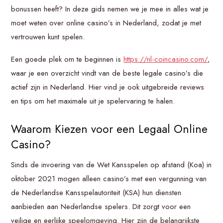
bonussen heeft? In deze gids nemen we je mee in alles wat je
moet weten over online casino’s in Nederland, zodat je met
vertrouwen kunt spelen.
Een goede plek om te beginnen is
https://nl-coincasino.com/
,
waar je een overzicht vindt van de beste legale casino’s die
actief zijn in Nederland. Hier vind je ook uitgebreide reviews
en tips om het maximale uit je spelervaring te halen.
Waarom Kiezen voor een Legaal Online
Casino?
Sinds de invoering van de Wet Kansspelen op afstand (Koa) in
oktober 2021 mogen alleen casino’s met een vergunning van
de Nederlandse Kansspelautoriteit (KSA) hun diensten
aanbieden aan Nederlandse spelers. Dit zorgt voor een
veilige en eerlijke speelomgeving. Hier zijn de belangrijkste