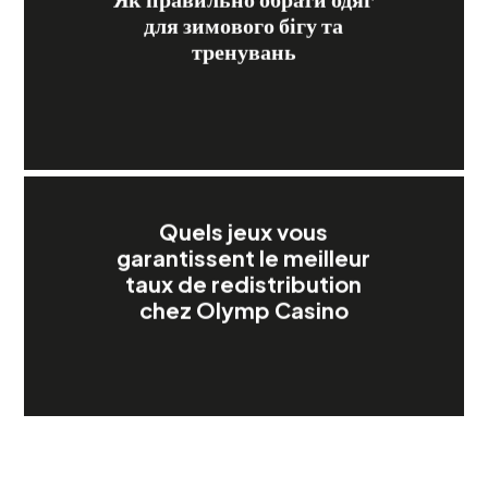
для зимового бігу та
тренувань
Quels jeux vous
garantissent le meilleur
taux de redistribution
chez Olymp Casino