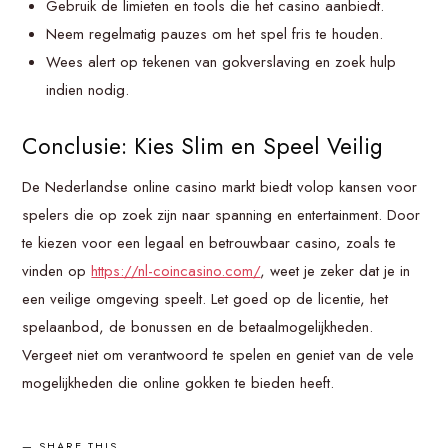
Gebruik de limieten en tools die het casino aanbiedt.
Neem regelmatig pauzes om het spel fris te houden.
Wees alert op tekenen van gokverslaving en zoek hulp
indien nodig.
Conclusie: Kies Slim en Speel Veilig
De Nederlandse online casino markt biedt volop kansen voor
spelers die op zoek zijn naar spanning en entertainment. Door
te kiezen voor een legaal en betrouwbaar casino, zoals te
vinden op
https://nl-coincasino.com/
, weet je zeker dat je in
een veilige omgeving speelt. Let goed op de licentie, het
spelaanbod, de bonussen en de betaalmogelijkheden.
Vergeet niet om verantwoord te spelen en geniet van de vele
mogelijkheden die online gokken te bieden heeft.
SHARE THIS