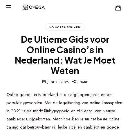
OMEGA
Property
Hub
UNCATEGORIZED
De Ultieme Gids voor
Online Casino’s in
Nederland: Wat Je Moet
Weten
JUNE 11, 2025
SHARE
Online gokken in Nederland is de afgelopen jaren enorm
populair geworden. Met de legalisering van online kansspelen
in 2021 is de markt flink gegroeid en zijn er tal van nieuwe
aanbieders bijgekomen. Maar hoe kies je nu het beste online
casino dat betrouwbaar is, leuke spellen aanbiedt en goede