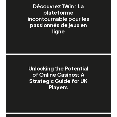
Découvrez 1Win : La
plateforme
incontournable pour les
passionnés de jeux en
ligne
Unlocking the Potential
of Online Casinos: A
Strategic Guide for UK
Players