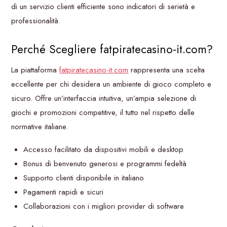
di un servizio clienti efficiente sono indicatori di serietà e
professionalità.
Perché Scegliere fatpiratecasino-it.com?
La piattaforma
fatpiratecasino-it.com
rappresenta una scelta
eccellente per chi desidera un ambiente di gioco completo e
sicuro. Offre un’interfaccia intuitiva, un’ampia selezione di
giochi e promozioni competitive, il tutto nel rispetto delle
normative italiane.
Accesso facilitato da dispositivi mobili e desktop
Bonus di benvenuto generosi e programmi fedeltà
Supporto clienti disponibile in italiano
Pagamenti rapidi e sicuri
Collaborazioni con i migliori provider di software