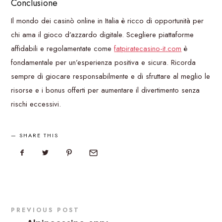
Conclusione
Il mondo dei casinò online in Italia è ricco di opportunità per
chi ama il gioco d’azzardo digitale. Scegliere piattaforme
affidabili e regolamentate come
fatpiratecasino-it.com
è
fondamentale per un’esperienza positiva e sicura. Ricorda
sempre di giocare responsabilmente e di sfruttare al meglio le
risorse e i bonus offerti per aumentare il divertimento senza
rischi eccessivi.
SHARE THIS
PREVIOUS POST