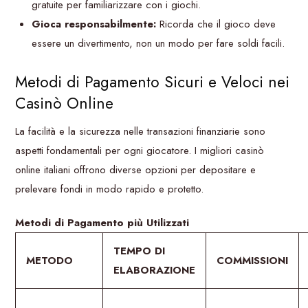
gratuite per familiarizzare con i giochi.
Gioca responsabilmente:
Ricorda che il gioco deve
essere un divertimento, non un modo per fare soldi facili.
Metodi di Pagamento Sicuri e Veloci nei
Casinò Online
La facilità e la sicurezza nelle transazioni finanziarie sono
aspetti fondamentali per ogni giocatore. I migliori casinò
online italiani offrono diverse opzioni per depositare e
prelevare fondi in modo rapido e protetto.
Metodi di Pagamento più Utilizzati
TEMPO DI
METODO
COMMISSIONI
ELABORAZIONE