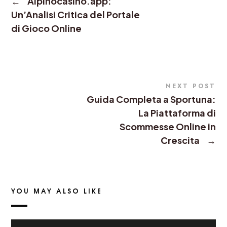
←
Alpinocasino.app:
Un’Analisi Critica del Portale
di Gioco Online
NEXT POST
Guida Completa a Sportuna:
La Piattaforma di
Scommesse Online in
Crescita
→
YOU MAY ALSO LIKE