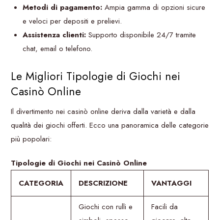
Metodi di pagamento:
Ampia gamma di opzioni sicure
e veloci per depositi e prelievi.
Assistenza clienti:
Supporto disponibile 24/7 tramite
chat, email o telefono.
Le Migliori Tipologie di Giochi nei
Casinò Online
Il divertimento nei casinò online deriva dalla varietà e dalla
qualità dei giochi offerti. Ecco una panoramica delle categorie
più popolari:
Tipologie di Giochi nei Casinò Online
CATEGORIA
DESCRIZIONE
VANTAGGI
Giochi con rulli e
Facili da