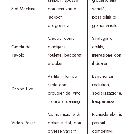
simboli, spesso
giocare, alta
Slot Machine
con temi vari e
varietà,
jackpot
possibilità di
progressivi.
grandi vincite.
Classici come
Strategia e
Giochi da
blackjack,
abilità,
Tavolo
roulette, baccarat
interazione con
e poker.
il dealer.
Partite in tempo
Esperienza
reale con
realistica,
Casinò Live
croupier dal vivo
socializzazione,
tramite streaming.
trasparenza.
Combinazione di
Richiede abilità,
Video Poker
poker e slot, con
payout
diverse varianti.
competitivi.