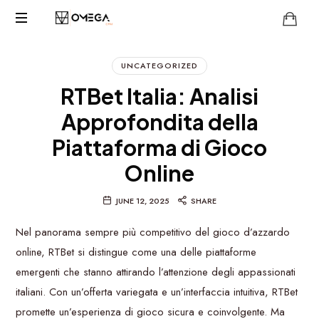
OMEGA
Property
Hub
UNCATEGORIZED
RTBet Italia: Analisi
Approfondita della
Piattaforma di Gioco
Online
JUNE 12, 2025
SHARE
Nel panorama sempre più competitivo del gioco d’azzardo
online, RTBet si distingue come una delle piattaforme
emergenti che stanno attirando l’attenzione degli appassionati
italiani. Con un’offerta variegata e un’interfaccia intuitiva, RTBet
promette un’esperienza di gioco sicura e coinvolgente. Ma