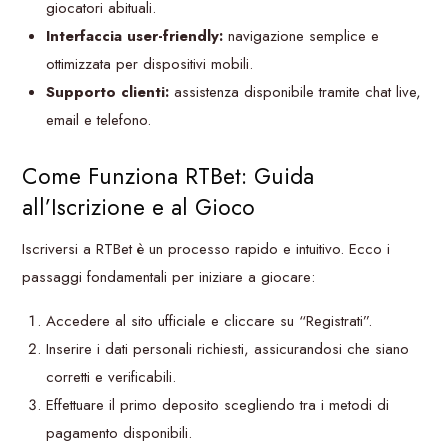
giocatori abituali.
Interfaccia user-friendly:
navigazione semplice e
ottimizzata per dispositivi mobili.
Supporto clienti:
assistenza disponibile tramite chat live,
email e telefono.
Come Funziona RTBet: Guida
all’Iscrizione e al Gioco
Iscriversi a RTBet è un processo rapido e intuitivo. Ecco i
passaggi fondamentali per iniziare a giocare:
Accedere al sito ufficiale e cliccare su “Registrati”.
Inserire i dati personali richiesti, assicurandosi che siano
corretti e verificabili.
Effettuare il primo deposito scegliendo tra i metodi di
pagamento disponibili.