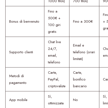
1000 titoli)
700 titoli)
900
Fino a
Fi
500€ +
Bonus di benvenuto
Fino a 300€
+ 5
100 giri
gra
gratis
Chat live
Email e
24/7,
Cha
Supporto clienti
telefono (orari
email,
ema
limitati)
telefono
Carte,
Carte,
Metodi di
PayPal,
bonifico
Car
pagamento
criptovalute
bancario
Sì,
Sì
App mobile
No
ottimizzata
lim