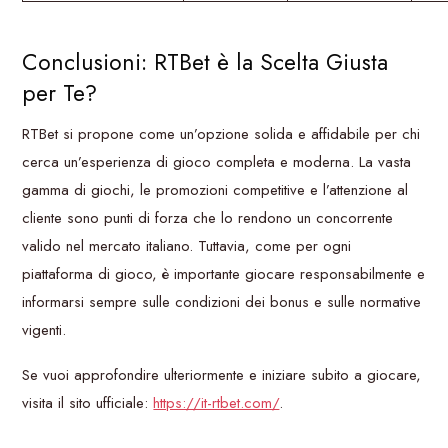
Conclusioni: RTBet è la Scelta Giusta
per Te?
RTBet si propone come un’opzione solida e affidabile per chi
cerca un’esperienza di gioco completa e moderna. La vasta
gamma di giochi, le promozioni competitive e l’attenzione al
cliente sono punti di forza che lo rendono un concorrente
valido nel mercato italiano. Tuttavia, come per ogni
piattaforma di gioco, è importante giocare responsabilmente e
informarsi sempre sulle condizioni dei bonus e sulle normative
vigenti.
Se vuoi approfondire ulteriormente e iniziare subito a giocare,
visita il sito ufficiale:
https://it-rtbet.com/
.