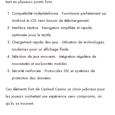
tient en plusieurs points forts :
Compatibilité multiplateforme : Fonctionne parfaitement sur
Android et iOS sans besoin de téléchargement.
Interface intuitive : Navigation simplifiée et rapide,
optimisée pour le tactile.
Chargement rapide des jeux : Utilisation de technologies
modernes pour un affichage fluide.
Sélection de jeux innovants : Intégration régulière de
nouveautés et exclusivités mobiles.
Sécurité renforcée : Protocoles SSL et systèmes de
protection des données.
Ces éléments font de Cashed Casino un choix judicieux pour
les joueurs souhaitant une expérience sans compromis, où
qu’ils se trouvent.