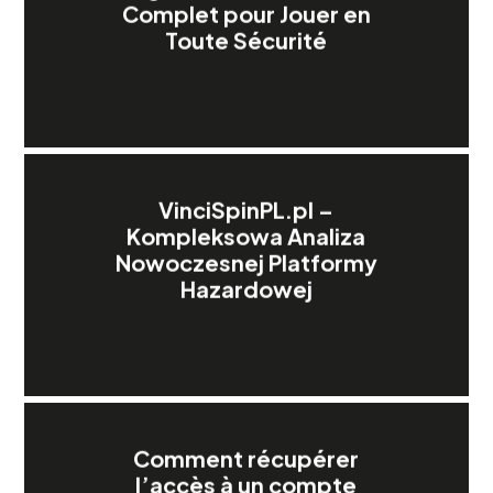
Complet pour Jouer en
Toute Sécurité
VinciSpinPL.pl –
Kompleksowa Analiza
Nowoczesnej Platformy
Hazardowej
Comment récupérer
l’accès à un compte