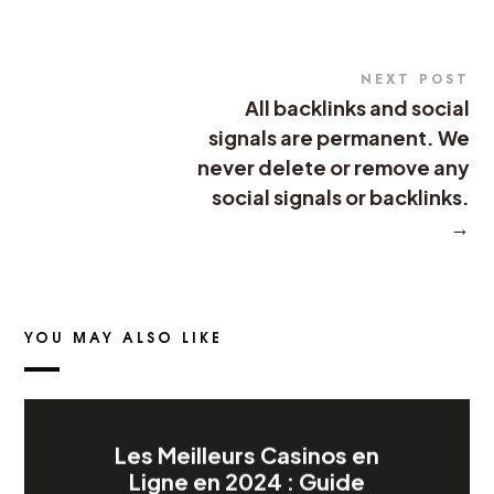
NEXT POST
All backlinks and social
signals are permanent. We
never delete or remove any
social signals or backlinks.
→
YOU MAY ALSO LIKE
Les Meilleurs Casinos en
Ligne en 2024 : Guide