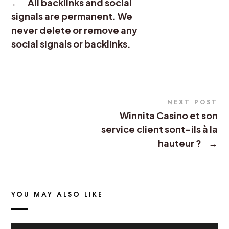
←
All backlinks and social
signals are permanent. We
never delete or remove any
social signals or backlinks.
NEXT POST
Winnita Casino et son
service client sont-ils à la
hauteur ?
→
YOU MAY ALSO LIKE