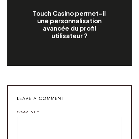
Touch Casino permet-il
une personnalisation
avancée du profil
utilisateur ?
LEAVE A COMMENT
COMMENT
*