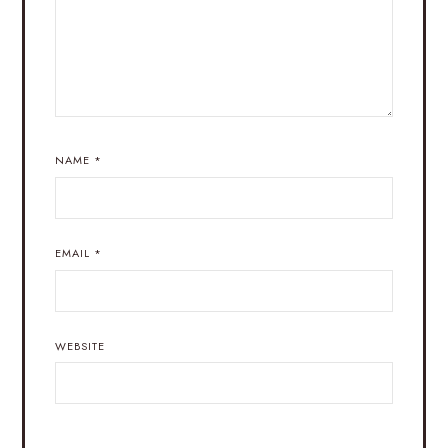
NAME
*
EMAIL
*
WEBSITE