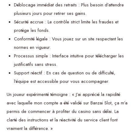
Déblocage immédiat des retraits : Plus besoin d’attendre
plusieurs jours pour retirer ses gains.
Sécurité accrue : Le contrôle strict limite les fraudes et
protège les fonds.
Conformité légale : Vous jouez sur un site respectant les
normes en vigueur.
Processus simple : Interface intuitive pour télécharger les
justificatifs sans stress.
Support réactif : En cas de question ou de difficulté,
l’équipe est accessible pour vous accompagner.
Un joueur expérimenté témoigne : « J’ai apprécié la rapidité
avec laquelle mon compte a été validé sur Banzai Slot, ça m’a
permis de commencer à profiter du casino sans délai. La
clarté des instructions et la réactivité du service client font
vraiment la différence. »