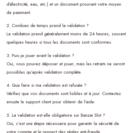
d’électricité, eau, etc.) et un document prouvant votre moyen
de paiement.
2. Combien de temps prend la validation ?
La validation prend généralement moins de 24 heures, souvent
quelques heures si tous les documents sont conformes.
3. Puis-je jouer avant la validation ?
Oui, vous pouvez déposer et jouer, mais les retraits ne seront
possibles qu’après validation complète.
4. Que faire si ma validation est refusée ?
Vérifiez que vos documents sont lisibles et à jour. Contactez
ensuite le support client pour obtenir de l’aide.
5. La validation est-elle obligatoire sur Banzai Slot ?
Oui, c’est une étape nécessaire pour garantir la sécurité de
votre compte et le respect des règles anti-fraude.