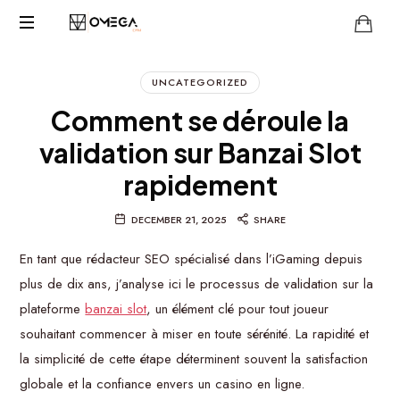
OMEGA
Property
Hub
UNCATEGORIZED
Comment se déroule la
validation sur Banzai Slot
rapidement
DECEMBER 21, 2025
SHARE
En tant que rédacteur SEO spécialisé dans l’iGaming depuis
plus de dix ans, j’analyse ici le processus de validation sur la
plateforme
banzai slot
, un élément clé pour tout joueur
souhaitant commencer à miser en toute sérénité. La rapidité et
la simplicité de cette étape déterminent souvent la satisfaction
globale et la confiance envers un casino en ligne.