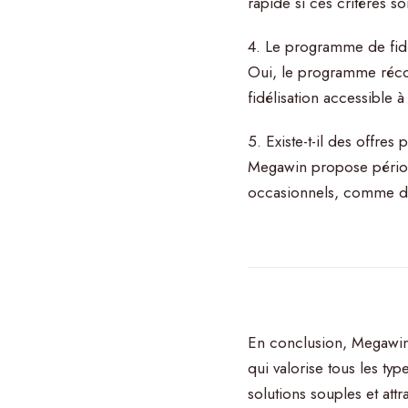
rapide si ces critères son
4. Le programme de fidé
Oui, le programme récom
fidélisation accessible à
5. Existe-t-il des offres
Megawin propose périod
occasionnels, comme de
En conclusion, Megawin 
qui valorise tous les ty
solutions souples et attr