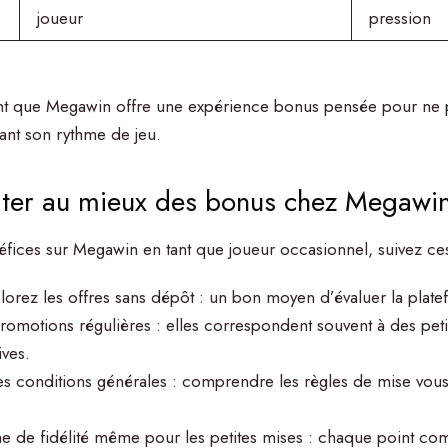
joueur
pression
nt que Megawin offre une expérience bonus pensée pour ne pa
ant son rythme de jeu.
ter au mieux des bonus chez Megawi
fices sur Megawin en tant que joueur occasionnel, suivez ces
plorez les offres sans dépôt : un bon moyen d’évaluer la pla
 promotions régulières : elles correspondent souvent à des pet
ives.
les conditions générales : comprendre les règles de mise vous
me de fidélité même pour les petites mises : chaque point co