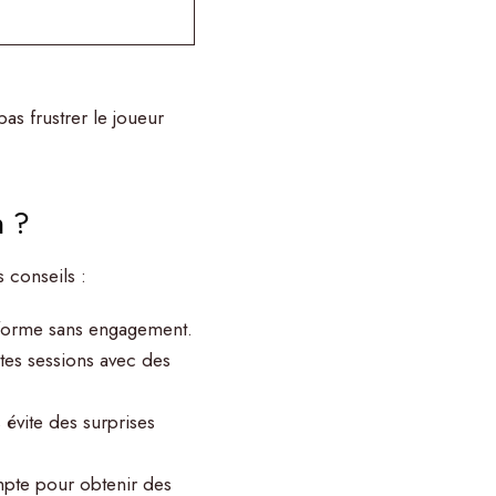
s frustrer le joueur
n ?
 conseils :
teforme sans engagement.
ites sessions avec des
 évite des surprises
mpte pour obtenir des