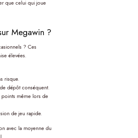
er que celui qui joue
 sur Megawin ?
casionnels ? Ces
ise élevées.
s risque.
on de dépôt conséquent.
 points même lors de
sion de jeu rapide.
son avec la moyenne du
l.