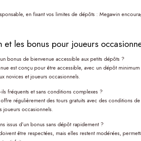
sponsable, en fixant vos limites de dépôts : Megawin encour
et les bonus pour joueurs occasionne
 un bonus de bienvenue accessible aux petits dépôts ?
nue est conçu pour être accessible, avec un dépôt minimum 
ux novices et joueurs occasionnels.
nt-ils fréquents et sans conditions complexes ?
offre régulièrement des tours gratuits avec des conditions de
es joueurs occasionnels.
ains issus d’un bonus sans dépôt rapidement ?
oivent être respectées, mais elles restent modérées, permetta