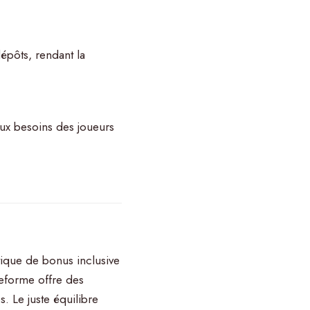
épôts, rendant la
x besoins des joueurs
tique de bonus inclusive
teforme offre des
s. Le juste équilibre