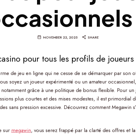
ccasionnels
NOVEMBER 22, 2025
SHARE
asino pour tous les profils de joueurs
rme de jeu en ligne qui ne cesse de se démarquer par son of
 vous soyez un joueur expérimenté ou un amateur occasionnel, 
, notamment grâce à une politique de bonus flexible. Pour un
sions plus courtes et des mises modestes, il est primordial d
itudes sans pression excessive. Découvrez comment Megawin s
te sur
megawin
, vous serez frappé par la clarté des offres et l