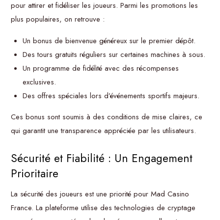
pour attirer et fidéliser les joueurs. Parmi les promotions les
plus populaires, on retrouve :
Un bonus de bienvenue généreux sur le premier dépôt.
Des tours gratuits réguliers sur certaines machines à sous.
Un programme de fidélité avec des récompenses
exclusives.
Des offres spéciales lors d’événements sportifs majeurs.
Ces bonus sont soumis à des conditions de mise claires, ce
qui garantit une transparence appréciée par les utilisateurs.
Sécurité et Fiabilité : Un Engagement
Prioritaire
La sécurité des joueurs est une priorité pour Mad Casino
France. La plateforme utilise des technologies de cryptage