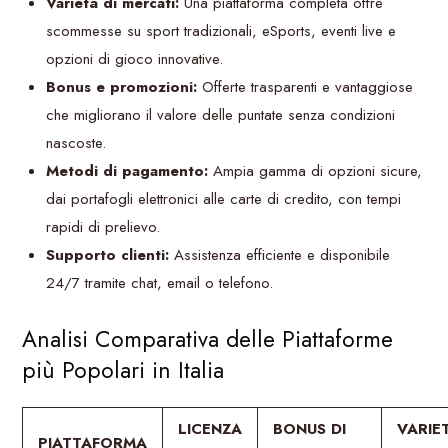
Varietà di mercati:
Una piattaforma completa offre
scommesse su sport tradizionali, eSports, eventi live e
opzioni di gioco innovative.
Bonus e promozioni:
Offerte trasparenti e vantaggiose
che migliorano il valore delle puntate senza condizioni
nascoste.
Metodi di pagamento:
Ampia gamma di opzioni sicure,
dai portafogli elettronici alle carte di credito, con tempi
rapidi di prelievo.
Supporto clienti:
Assistenza efficiente e disponibile
24/7 tramite chat, email o telefono.
Analisi Comparativa delle Piattaforme
più Popolari in Italia
LICENZA
BONUS DI
VARIE
PIATTAFORMA