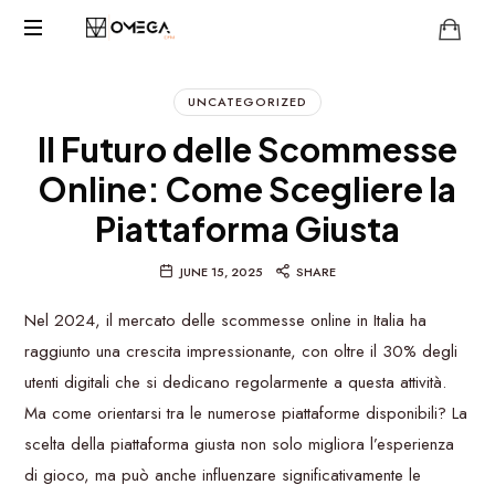
OMEGA
Property
Hub
UNCATEGORIZED
Il Futuro delle Scommesse
Online: Come Scegliere la
Piattaforma Giusta
JUNE 15, 2025
SHARE
Nel 2024, il mercato delle scommesse online in Italia ha
raggiunto una crescita impressionante, con oltre il 30% degli
utenti digitali che si dedicano regolarmente a questa attività.
Ma come orientarsi tra le numerose piattaforme disponibili? La
scelta della piattaforma giusta non solo migliora l’esperienza
di gioco, ma può anche influenzare significativamente le