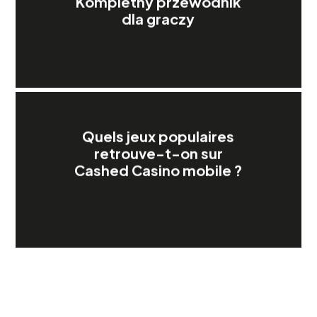
Kompletny przewodnik
dla graczy
Quels jeux populaires
retrouve-t-on sur
Cashed Casino mobile ?