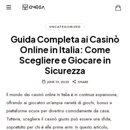
OMEGA
Property
Hub
UNCATEGORIZED
Guida Completa ai Casinò
Online in Italia: Come
Scegliere e Giocare in
Sicurezza
JUNE 13, 2025
SHARE
Il mondo dei casinò online in Italia è in continua espansione,
offrendo ai giocatori un’ampia varietà di giochi, bonus e
piattaforme sicure per divertirsi comodamente da casa.
Tuttavia, scegliere il casinò giusto può essere una sfida,
soprattutto per chi è alle prime armi. In questo articolo,