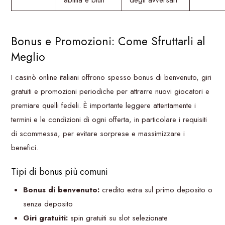
Bonus e Promozioni: Come Sfruttarli al
Meglio
I casinò online italiani offrono spesso bonus di benvenuto, giri
gratuiti e promozioni periodiche per attrarre nuovi giocatori e
premiare quelli fedeli. È importante leggere attentamente i
termini e le condizioni di ogni offerta, in particolare i requisiti
di scommessa, per evitare sorprese e massimizzare i
benefici.
Tipi di bonus più comuni
Bonus di benvenuto:
credito extra sul primo deposito o
senza deposito
Giri gratuiti:
spin gratuiti su slot selezionate