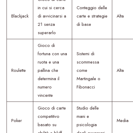
in cui si cerca
Conteggio delle
Blackjack
di avvicinarsi a
carte e strategie
Alta
21 senza
di base
superarlo
Gioco di
fortuna con una
Sistemi di
ruota e una
scommessa
Roulette
pallina che
come
Alta
determina il
Martingale o
numero
Fibonacci
vincente
Gioco di carte
Studio delle
competitivo
mani e
Poker
Media
basato su
psicologia
abilità e bluff
degli avversari