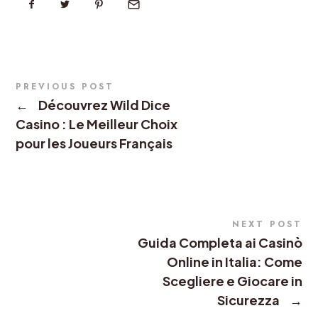
PREVIOUS POST
←
Découvrez Wild Dice
Casino : Le Meilleur Choix
pour les Joueurs Français
NEXT POST
Guida Completa ai Casinò
Online in Italia: Come
Scegliere e Giocare in
Sicurezza
→