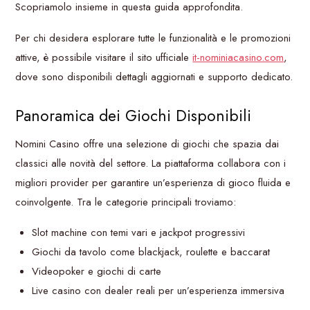
Scopriamolo insieme in questa guida approfondita.
Per chi desidera esplorare tutte le funzionalità e le promozioni
attive, è possibile visitare il sito ufficiale
it-nominiacasino.com
,
dove sono disponibili dettagli aggiornati e supporto dedicato.
Panoramica dei Giochi Disponibili
Nomini Casino offre una selezione di giochi che spazia dai
classici alle novità del settore. La piattaforma collabora con i
migliori provider per garantire un’esperienza di gioco fluida e
coinvolgente. Tra le categorie principali troviamo:
Slot machine con temi vari e jackpot progressivi
Giochi da tavolo come blackjack, roulette e baccarat
Videopoker e giochi di carte
Live casino con dealer reali per un’esperienza immersiva