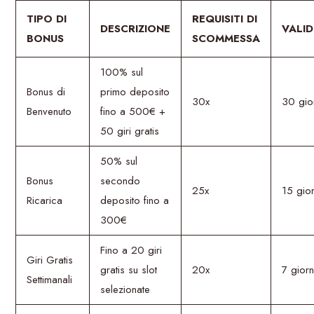
TIPO DI
REQUISITI DI
DESCRIZIONE
VALID
BONUS
SCOMMESSA
100% sul
Bonus di
primo deposito
30x
30 gio
Benvenuto
fino a 500€ +
50 giri gratis
50% sul
Bonus
secondo
25x
15 gior
Ricarica
deposito fino a
300€
Fino a 20 giri
Giri Gratis
gratis su slot
20x
7 giorn
Settimanali
selezionate