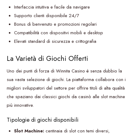
Interfaccia intuitiva e facile da navigare
Supporto clienti disponibile 24/7
Bonus di benvenuto e promozioni regolari
Compatibilità con dispositivi mobili e desktop
Elevati standard di sicurezza e crittografia
La Varietà di Giochi Offerti
Uno dei punti di forza di Winnita Casino è senza dubbio la
sua vasta selezione di giochi. La piattaforma collabora con i
migliori sviluppatori del settore per offrire titoli di alta qualità
che spaziano dai classici giochi da casinò alle slot machine
più innovative.
Tipologie di giochi disponibili
Slot Machine:
centinaia di slot con temi diversi,