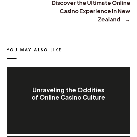
Discover the Ultimate Online
Casino Experience in New
Zealand
→
YOU MAY ALSO LIKE
Unraveling the Oddities
of Online Casino Culture