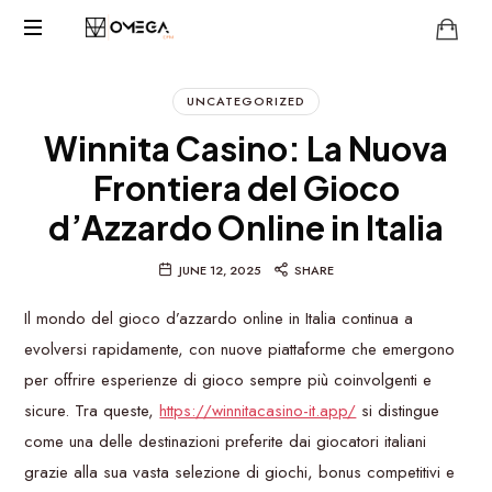
OMEGA
Property
Hub
UNCATEGORIZED
Winnita Casino: La Nuova
Frontiera del Gioco
d’Azzardo Online in Italia
JUNE 12, 2025
SHARE
Il mondo del gioco d’azzardo online in Italia continua a
evolversi rapidamente, con nuove piattaforme che emergono
per offrire esperienze di gioco sempre più coinvolgenti e
sicure. Tra queste,
https://winnitacasino-it.app/
si distingue
come una delle destinazioni preferite dai giocatori italiani
grazie alla sua vasta selezione di giochi, bonus competitivi e