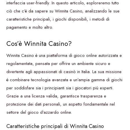
interfaccia user-friendly. In questo articolo, esploreremo tutto
ciò che c’è da sapere su Winnita Casino, analizzando le sue
caratteristiche principali, i giochi disponibili, i metodi di
pagamento e molto altro.
Cos’è Winnita Casino?
Winnita Casino è una piattaforma di gioco online autorizzata e
regolamentata, pensata per offrire un ambiente sicuro e
divertente agli appassionati di casinò in Italia. La sua missione
è combinare tecnologia avanzata e un’ampia gamma di giochi
per soddisfare sia i principianti sia i giocatori più esperti.
Grazie a una licenza valida, garantisce trasparenza e
protezione dei dati personali, un aspetto fondamentale nel
settore del gioco d’azzardo online.
Caratteristiche principali di Winnita Casino