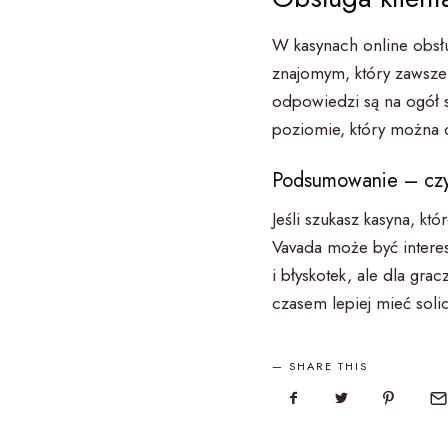
W kasynach online obsług
znajomym, który zawsze o
odpowiedzi są na ogół s
poziomie, który można ok
Podsumowanie – czy
Jeśli szukasz kasyna, któ
Vavada może być interes
i błyskotek, ale dla gra
czasem lepiej mieć soli
SHARE THIS