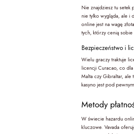
Nie znajdziesz tu setek 
nie tylko wygląda, ale i
online jest na wagę zło
tych, którzy cenią sobie
Bezpieczeństwo i li
Wielu graczy traktuje lic
licencji Curacao, co dla
Malta czy Gibraltar, ale 
kasyno jest pod pewnym
Metody płatnoś
W świecie hazardu onlin
kluczowe. Vavada oferuje