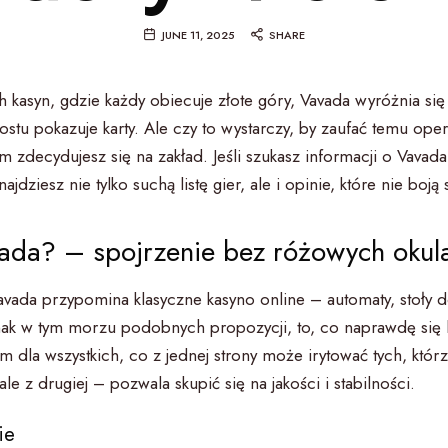
JUNE 11, 2025
SHARE
 kasyn, gdzie każdy obiecuje złote góry, Vavada wyróżnia się 
ostu pokazuje karty. Ale czy to wystarczy, by zaufać temu op
im zdecydujesz się na zakład. Jeśli szukasz informacji o Vavada
najdziesz nie tylko suchą listę gier, ale i opinie, które nie boją s
vada? – spojrzenie bez różowych okul
vada przypomina klasyczne kasyno online – automaty, stoły do r
ak w tym morzu podobnych propozycji, to, co naprawdę się li
m dla wszystkich, co z jednej strony może irytować tych, któr
e z drugiej – pozwala skupić się na jakości i stabilności.
ie