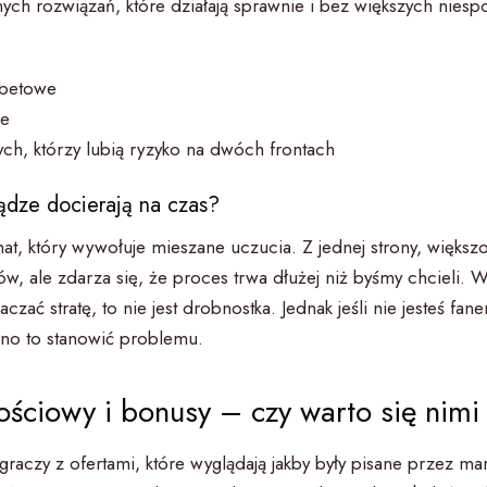
ch rozwiązań, które działają sprawnie i bez większych niesp
ebetowe
ne
ych, którzy lubią ryzyko na dwóch frontach
ądze docierają na czas?
at, który wywołuje mieszane uczucia. Z jednej strony, większo
, ale zdarza się, że proces trwa dłużej niż byśmy chcieli. W
zać stratę, to nie jest drobnostka. Jednak jeśli nie jesteś f
nno to stanowić problemu.
ościowy i bonusy – czy warto się nim
 graczy z ofertami, które wyglądają jakby były pisane przez 