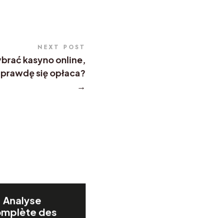
NEXT POST
ybrać kasyno online,
aprawdę się opłaca?
→
Analyse
mplète des