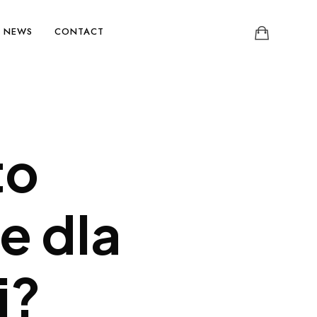
NEWS
CONTACT
to
e dla
i?