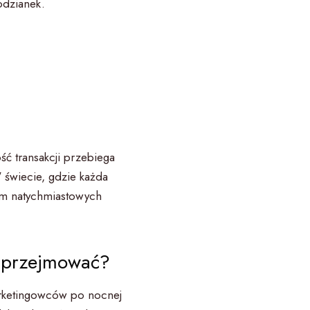
odzianek.
ść transakcji przebiega
 świecie, gdzie każda
anem natychmiastowych
i przejmować?
marketingowców po nocnej