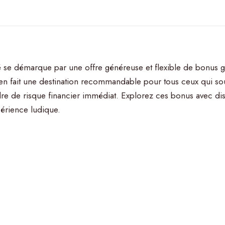
se démarque par une offre généreuse et flexible de bonus gr
i en fait une destination recommandable pour tous ceux qui so
ndre de risque financier immédiat. Explorez ces bonus avec di
érience ludique.