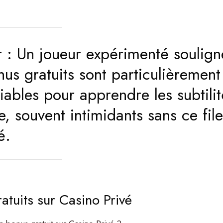
r : Un joueur expérimenté soulig
us gratuits sont particulièrement
ables pour apprendre les subtili
ve, souvent intimidants sans ce fil
é.
atuits sur Casino Privé