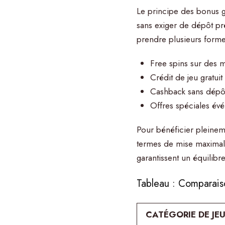
Le principe des bonus gra
sans exiger de dépôt pr
prendre plusieurs forme
Free spins sur des 
Crédit de jeu gratuit
Cashback sans dépôt
Offres spéciales évé
Pour bénéficier pleinem
termes de mise maximale
garantissent un équilibre
Tableau : Comparaiso
CATÉGORIE DE JE