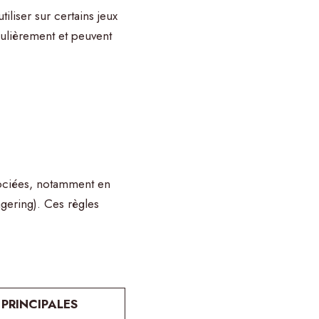
tiliser sur certains jeux
ulièrement et peuvent
sociées, notamment en
gering). Ces règles
PRINCIPALES