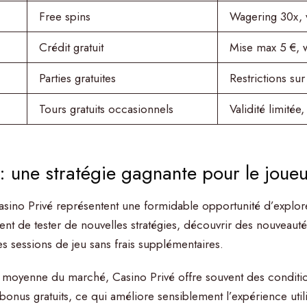
Free spins
Wagering 30x, v
Crédit gratuit
Mise max 5 €, 
Parties gratuites
Restrictions sur
Tours gratuits occasionnels
Validité limitée
 : une stratégie gagnante pour le joue
Casino Privé représentent une formidable opportunité d’explor
ttent de tester de nouvelles stratégies, découvrir des nouveaut
s sessions de jeu sans frais supplémentaires.
moyenne du marché, Casino Privé offre souvent des condition
bonus gratuits, ce qui améliore sensiblement l’expérience utili