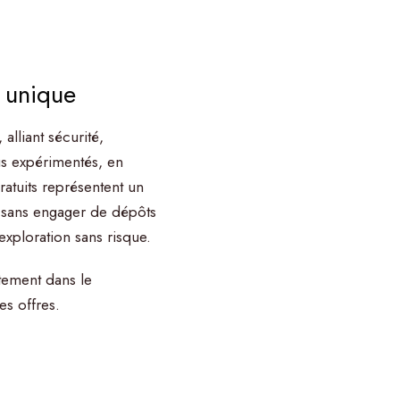
e unique
alliant sécurité,
lus expérimentés, en
ratuits représentent un
es sans engager de dépôts
exploration sans risque.
tement dans le
es offres.