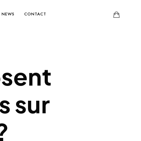
NEWS
CONTACT
osent
s sur
?