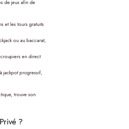
s de jeux afin de
s et les tours gratuits
ackjack ou au baccarat,
 croupiers en direct
à jackpot progressif,
ctique, trouve son
Privé ?