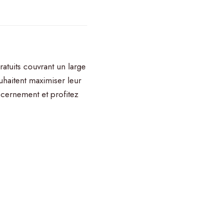
atuits couvrant un large
uhaitent maximiser leur
scernement et profitez