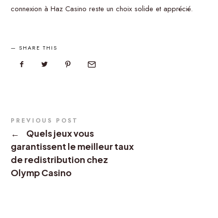
connexion à Haz Casino reste un choix solide et apprécié.
SHARE THIS
PREVIOUS POST
←
Quels jeux vous
garantissent le meilleur taux
de redistribution chez
Olymp Casino