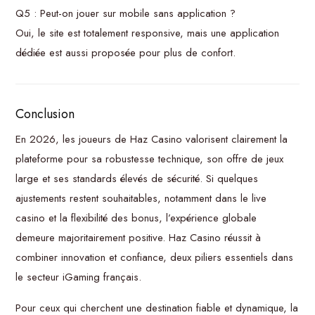
Q5 : Peut-on jouer sur mobile sans application ?
Oui, le site est totalement responsive, mais une application
dédiée est aussi proposée pour plus de confort.
Conclusion
En 2026, les joueurs de Haz Casino valorisent clairement la
plateforme pour sa robustesse technique, son offre de jeux
large et ses standards élevés de sécurité. Si quelques
ajustements restent souhaitables, notamment dans le live
casino et la flexibilité des bonus, l’expérience globale
demeure majoritairement positive. Haz Casino réussit à
combiner innovation et confiance, deux piliers essentiels dans
le secteur iGaming français.
Pour ceux qui cherchent une destination fiable et dynamique, la