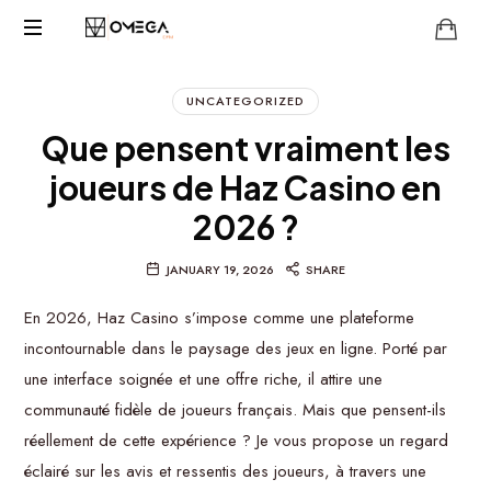
OMEGA
Property
Hub
UNCATEGORIZED
Que pensent vraiment les
joueurs de Haz Casino en
2026 ?
JANUARY 19, 2026
SHARE
En 2026, Haz Casino s’impose comme une plateforme
incontournable dans le paysage des jeux en ligne. Porté par
une interface soignée et une offre riche, il attire une
communauté fidèle de joueurs français. Mais que pensent-ils
réellement de cette expérience ? Je vous propose un regard
éclairé sur les avis et ressentis des joueurs, à travers une