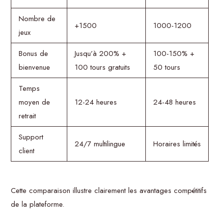
Nombre de
+1500
1000-1200
jeux
Bonus de
Jusqu’à 200% +
100-150% +
bienvenue
100 tours gratuits
50 tours
Temps
moyen de
12-24 heures
24-48 heures
retrait
Support
24/7 multilingue
Horaires limités
client
Cette comparaison illustre clairement les avantages compétitifs
de la plateforme.