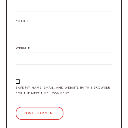
EMAIL
*
WEBSITE
SAVE MY NAME, EMAIL, AND WEBSITE IN THIS BROWSER
FOR THE NEXT TIME I COMMENT.