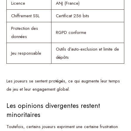
Licence
ANJ (France)
Chiffrement SSL
Certificat 256 bits
Protection des
RGPD conforme
données
Outils d’auto-exclusion et limite de
Jeu responsable
dépôts
Les joueurs se sentent protégés, ce qui augmente leur temps
de jeu et leur engagement global.
Les opinions divergentes restent
minoritaires
Toutefois, certains joueurs expriment une certaine frustration