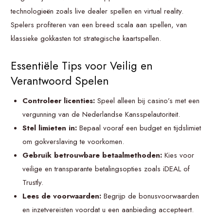
technologieën zoals live dealer spellen en virtual reality.
Spelers profiteren van een breed scala aan spellen, van
klassieke gokkasten tot strategische kaartspellen.
Essentiële Tips voor Veilig en
Verantwoord Spelen
Controleer licenties:
Speel alleen bij casino’s met een
vergunning van de Nederlandse Kansspelautoriteit.
Stel limieten in:
Bepaal vooraf een budget en tijdslimiet
om gokverslaving te voorkomen.
Gebruik betrouwbare betaalmethoden:
Kies voor
veilige en transparante betalingsopties zoals iDEAL of
Trustly.
Lees de voorwaarden:
Begrijp de bonusvoorwaarden
en inzetvereisten voordat u een aanbieding accepteert.