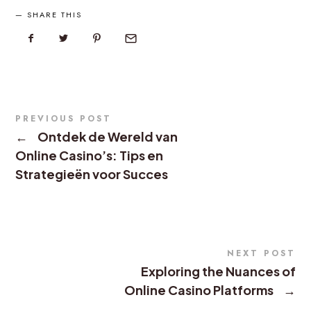
SHARE THIS
PREVIOUS POST
←
Ontdek de Wereld van
Online Casino’s: Tips en
Strategieën voor Succes
NEXT POST
Exploring the Nuances of
Online Casino Platforms
→