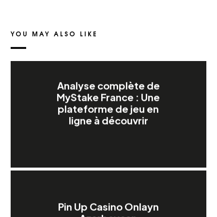
YOU MAY ALSO LIKE
Analyse complète de
MyStake France : Une
plateforme de jeu en
ligne à découvrir
Pin Up Casino Onlayn