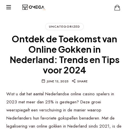
OMEGA
Property
Hub
UNCATEGORIZED
Ontdek de Toekomst van
Online Gokken in
Nederland: Trends en Tips
voor 2024
JUNE 13, 2025
SHARE
Wist u dat het aantal Nederlandse online casino spelers in
2023 met meer dan 25% is gestegen? Deze groei
weerspiegelt een verschuiving in de manier waarop
Nederlanders hun favoriete gokspellen benaderen. Met de
legalisering van online gokken in Nederland sinds 2021, is de