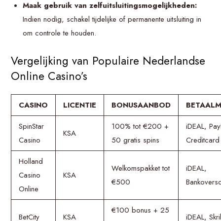
Maak gebruik van zelfuitsluitingsmogelijkheden:
Indien nodig, schakel tijdelijke of permanente uitsluiting in
om controle te houden.
Vergelijking van Populaire Nederlandse
Online Casino’s
CASINO
LICENTIE
BONUSAANBOD
BETAAL
SpinStar
100% tot €200 +
iDEAL, Pay
KSA
Casino
50 gratis spins
Creditcard
Holland
Welkomspakket tot
iDEAL,
Casino
KSA
€500
Bankoversc
Online
€100 bonus + 25
BetCity
KSA
iDEAL, Skril