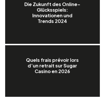
Die Zukunft des Online-
Glücksspiels:
Innovationen und
Trends 2024
Quels frais prévoir lors
d’un retrait sur Sugar
Casino en 2026