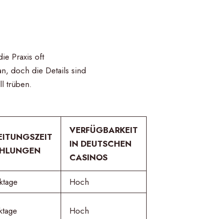
ie Praxis oft
an, doch die Details sind
l trüben.
VERFÜGBARKEIT
EITUNGSZEIT
IN DEUTSCHEN
HLUNGEN
CASINOS
ktage
Hoch
ktage
Hoch