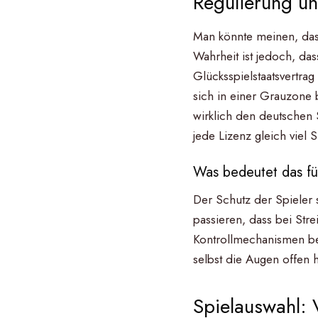
Regulierung un
Man könnte meinen, dass
Wahrheit ist jedoch, da
Glücksspielstaatsvertrag
sich in einer Grauzone
wirklich den deutschen S
jede Lizenz gleich viel S
Was bedeutet das fü
Der Schutz der Spieler s
passieren, dass bei Stre
Kontrollmechanismen bei
selbst die Augen offen h
Spielauswahl: V