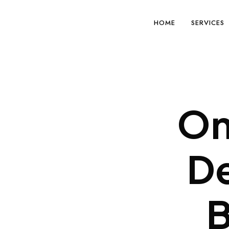
HOME
SERVICES
On
De
B