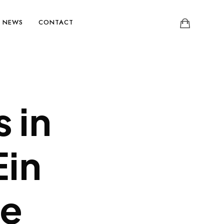
NEWS
CONTACT
 in
Ein
ie