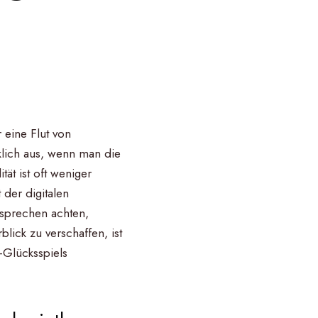
 eine Flut von
klich aus, wenn man die
ät ist oft weniger
 der digitalen
rsprechen achten,
lick zu verschaffen, ist
-Glücksspiels