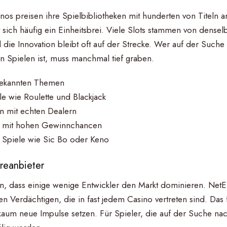
nos preisen ihre Spielbibliotheken mit hunderten von Titeln a
t sich häufig ein Einheitsbrei. Viele Slots stammen von dense
d die Innovation bleibt oft auf der Strecke. Wer auf der Suc
n Spielen ist, muss manchmal tief graben.
 bekannten Themen
le wie Roulette und Blackjack
n mit echten Dealern
ts mit hohen Gewinnchancen
 Spiele wie Sic Bo oder Keno
reanbieter
en, dass einige wenige Entwickler den Markt dominieren. Net
en Verdächtigen, die in fast jedem Casino vertreten sind. Das 
kaum neue Impulse setzen. Für Spieler, die auf der Suche n