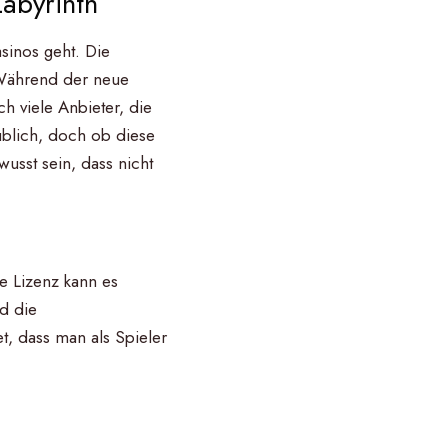
Labyrinth
sinos geht. Die
. Während der neue
h viele Anbieter, die
üblich, doch ob diese
wusst sein, dass nicht
he Lizenz kann es
nd die
t, dass man als Spieler