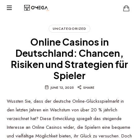
OMEGA
Property
Hub
UNCATEGORIZED
Online Casinos in
Deutschland: Chancen,
Risiken und Strategien für
Spieler
JUNE 12, 2025
SHARE
Wussten Sie, dass der deutsche Online-Glücksspielmarkt in
den letzten Jahren ein Wachstum von über 20 % jährlich
verzeichnet hat? Diese Entwicklung spiegelt das steigende
Interesse an Online Casinos wider, die Spielern eine bequeme
und vielfältige Möglichkeit bieten, ihr Glück zu versuchen. Doch