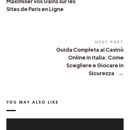
Maximiser vos Gains sur les
Sites de Paris en Ligne
NEXT POST
Guida Completa ai Casinò
Online in Italia: Come
Scegliere e Giocare in
Sicurezza
→
YOU MAY ALSO LIKE