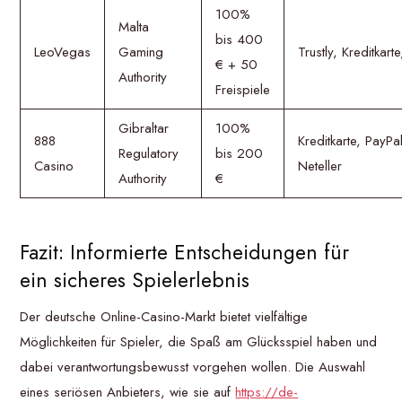
100%
Malta
bis 400
LeoVegas
Gaming
Trustly, Kreditkarte,
€ + 50
Authority
Freispiele
Gibraltar
100%
888
Kreditkarte, PayPa
Regulatory
bis 200
Casino
Neteller
Authority
€
Fazit: Informierte Entscheidungen für
ein sicheres Spielerlebnis
Der deutsche Online-Casino-Markt bietet vielfältige
Möglichkeiten für Spieler, die Spaß am Glücksspiel haben und
dabei verantwortungsbewusst vorgehen wollen. Die Auswahl
eines seriösen Anbieters, wie sie auf
https://de-