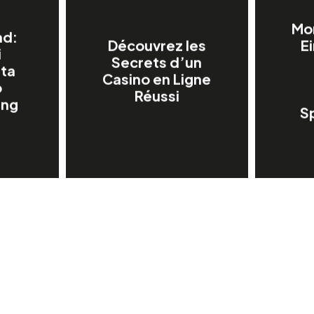
Mo
ad:
Découvrez les
E
i
Secrets d’un
ta
Casino en Ligne
o
Réussi
ing
S