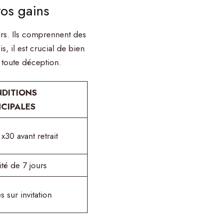
vos gains
urs. Ils comprennent des
, il est crucial de bien
 toute déception.
DITIONS
NCIPALES
x30 avant retrait
ité de 7 jours
 sur invitation