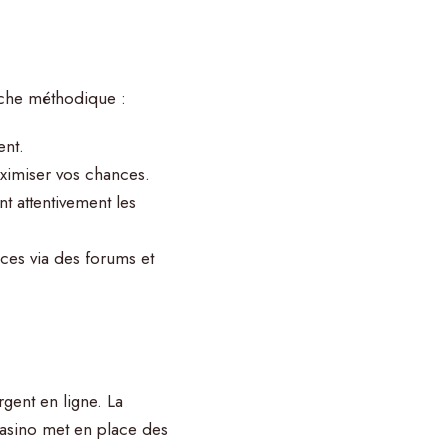
oche méthodique :
ent.
aximiser vos chances.
t attentivement les
ces via des forums et
argent en ligne. La
Casino met en place des