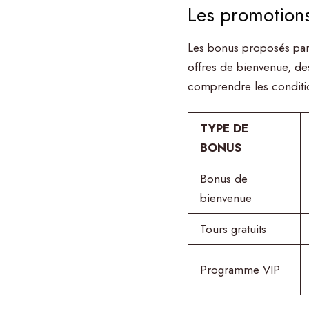
Les promotions
Les bonus proposés par 
offres de bienvenue, des
comprendre les conditio
TYPE DE
BONUS
Bonus de
bienvenue
Tours gratuits
Programme VIP