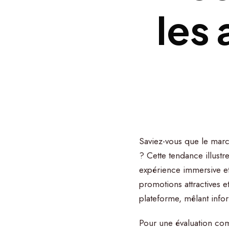
les
Saviez-vous que le mar
? Cette tendance illust
expérience immersive et
promotions attractives e
plateforme, mêlant infor
Pour une évaluation com