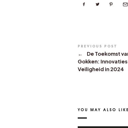
PREVIOUS POST
←
De Toekomst va
Gokken: Innovaties
Veiligheid in 2024
YOU MAY ALSO LIK