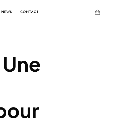
NEWS
CONTACT
 Une
pour