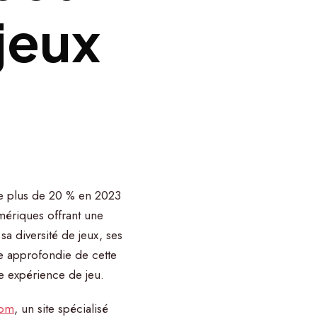
jeux
de plus de 20 % en 2023
mériques offrant une
a diversité de jeux, ses
se approfondie de cette
re expérience de jeu.
com
, un site spécialisé