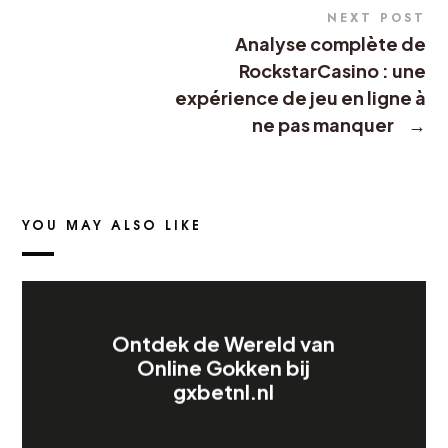
NEXT POST
Analyse complète de
RockstarCasino : une
expérience de jeu en ligne à
ne pas manquer
→
YOU MAY ALSO LIKE
Ontdek de Wereld van
Online Gokken bij
gxbetnl.nl