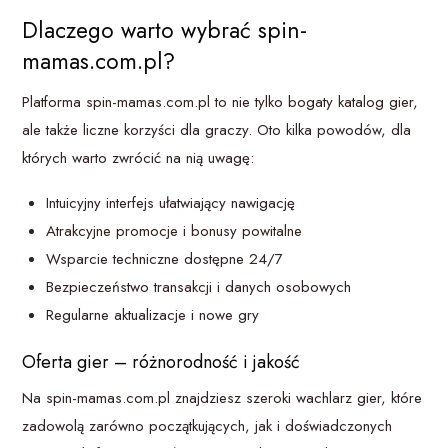
Dlaczego warto wybrać spin-
mamas.com.pl?
Platforma spin-mamas.com.pl to nie tylko bogaty katalog gier,
ale także liczne korzyści dla graczy. Oto kilka powodów, dla
których warto zwrócić na nią uwagę:
Intuicyjny interfejs ułatwiający nawigację
Atrakcyjne promocje i bonusy powitalne
Wsparcie techniczne dostępne 24/7
Bezpieczeństwo transakcji i danych osobowych
Regularne aktualizacje i nowe gry
Oferta gier – różnorodność i jakość
Na spin-mamas.com.pl znajdziesz szeroki wachlarz gier, które
zadowolą zarówno początkujących, jak i doświadczonych