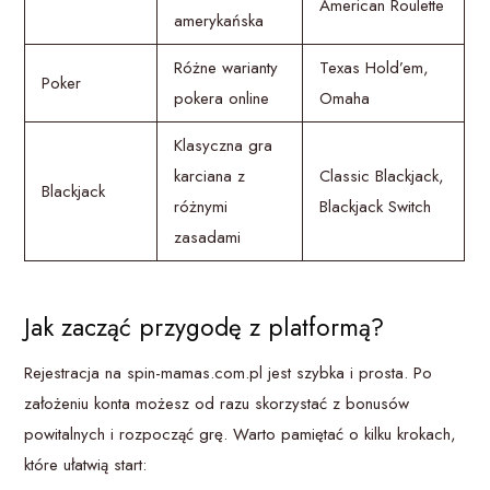
American Roulette
amerykańska
Różne warianty
Texas Hold’em,
Poker
pokera online
Omaha
Klasyczna gra
karciana z
Classic Blackjack,
Blackjack
różnymi
Blackjack Switch
zasadami
Jak zacząć przygodę z platformą?
Rejestracja na spin-mamas.com.pl jest szybka i prosta. Po
założeniu konta możesz od razu skorzystać z bonusów
powitalnych i rozpocząć grę. Warto pamiętać o kilku krokach,
które ułatwią start: