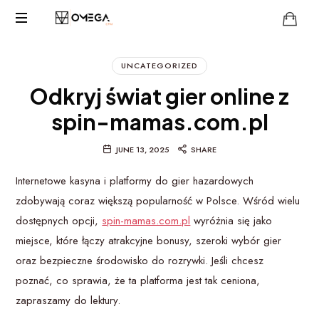
OMEGA
Property
Hub
UNCATEGORIZED
Odkryj świat gier online z
spin-mamas.com.pl
JUNE 13, 2025
SHARE
Internetowe kasyna i platformy do gier hazardowych
zdobywają coraz większą popularność w Polsce. Wśród wielu
dostępnych opcji,
spin-mamas.com.pl
wyróżnia się jako
miejsce, które łączy atrakcyjne bonusy, szeroki wybór gier
oraz bezpieczne środowisko do rozrywki. Jeśli chcesz
poznać, co sprawia, że ta platforma jest tak ceniona,
zapraszamy do lektury.