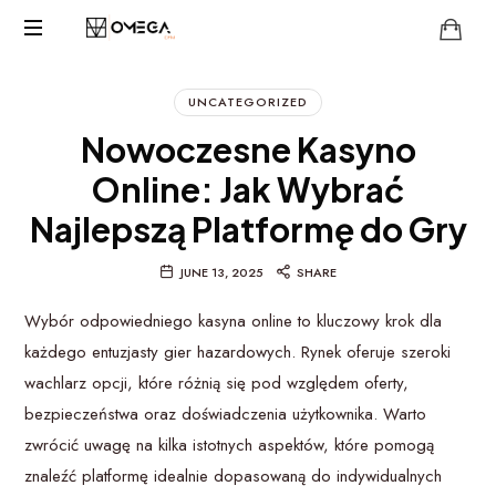
OMEGA
Property
Hub
UNCATEGORIZED
Nowoczesne Kasyno
Online: Jak Wybrać
Najlepszą Platformę do Gry
JUNE 13, 2025
SHARE
Wybór odpowiedniego kasyna online to kluczowy krok dla
każdego entuzjasty gier hazardowych. Rynek oferuje szeroki
wachlarz opcji, które różnią się pod względem oferty,
bezpieczeństwa oraz doświadczenia użytkownika. Warto
zwrócić uwagę na kilka istotnych aspektów, które pomogą
znaleźć platformę idealnie dopasowaną do indywidualnych