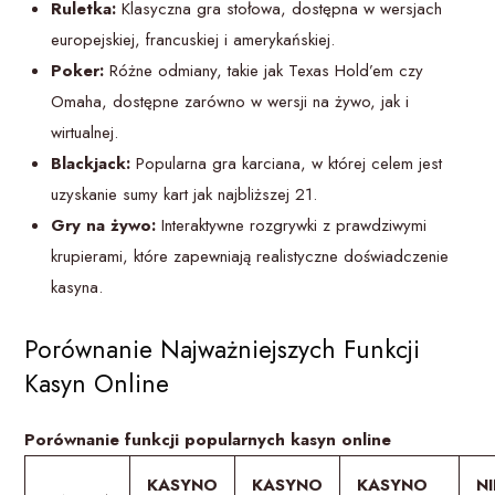
Ruletka:
Klasyczna gra stołowa, dostępna w wersjach
europejskiej, francuskiej i amerykańskiej.
Poker:
Różne odmiany, takie jak Texas Hold’em czy
Omaha, dostępne zarówno w wersji na żywo, jak i
wirtualnej.
Blackjack:
Popularna gra karciana, w której celem jest
uzyskanie sumy kart jak najbliższej 21.
Gry na żywo:
Interaktywne rozgrywki z prawdziwymi
krupierami, które zapewniają realistyczne doświadczenie
kasyna.
Porównanie Najważniejszych Funkcji
Kasyn Online
Porównanie funkcji popularnych kasyn online
KASYNO
KASYNO
KASYNO
N