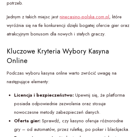
potrzeb.
Jednym z takich miejsc jest
ninecasino-polska.com.pl
, które
wyróżnia się na tle konkurencji dzięki bogatej ofercie gier oraz
atrakcyjnym bonusom dla nowych i stałych graczy.
Kluczowe Kryteria Wybory Kasyna
Online
Podczas wyboru kasyna online warto zwrócić uwagę na
następujące elementy:
Licencja i bezpieczeństwo:
Upewnij się, że platforma
posiada odpowiednie zezwolenia oraz stosuje
nowoczesne metody zabezpieczeń danych.
Oferta gier:
Sprawdź, czy kasyno oferuje różnorodne
gry – od automatów, przez ruletkę, po poker i blackjacka.