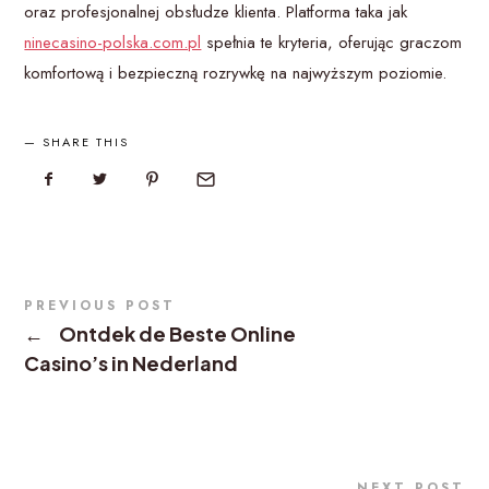
oraz profesjonalnej obsłudze klienta. Platforma taka jak
ninecasino-polska.com.pl
spełnia te kryteria, oferując graczom
komfortową i bezpieczną rozrywkę na najwyższym poziomie.
SHARE THIS
PREVIOUS POST
←
Ontdek de Beste Online
Casino’s in Nederland
NEXT POST