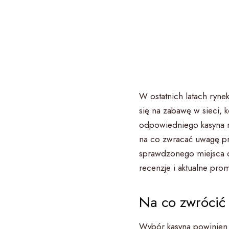
W ostatnich latach ryne
się na zabawę w sieci, k
odpowiedniego kasyna m
na co zwracać uwagę przy
sprawdzonego miejsca 
recenzje i aktualne pro
Na co zwrócić
Wybór kasyna powinien o