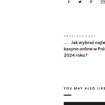
PREVIOUS POST
←
Jak wybrać najl
kasyno online w Po
2024 roku?
YOU MAY ALSO LIK