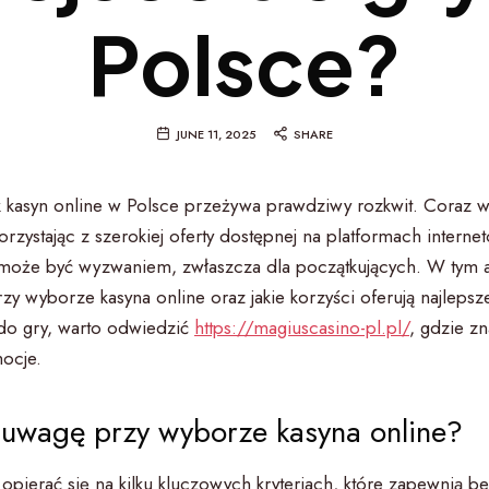
Polsce?
JUNE 11, 2025
SHARE
k kasyn online w Polsce przeżywa prawdziwy rozkwit. Coraz w
orzystając z szerokiej oferty dostępnej na platformach intern
oże być wyzwaniem, zwłaszcza dla początkujących. W tym art
 wyborze kasyna online oraz jakie korzyści oferują najlepsze 
do gry, warto odwiedzić
https://magiuscasino-pl.pl/
, gdzie zn
mocje.
 uwagę przy wyborze kasyna online?
pierać się na kilku kluczowych kryteriach, które zapewnią b