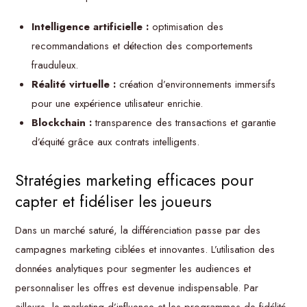
Intelligence artificielle :
optimisation des
recommandations et détection des comportements
frauduleux.
Réalité virtuelle :
création d’environnements immersifs
pour une expérience utilisateur enrichie.
Blockchain :
transparence des transactions et garantie
d’équité grâce aux contrats intelligents.
Stratégies marketing efficaces pour
capter et fidéliser les joueurs
Dans un marché saturé, la différenciation passe par des
campagnes marketing ciblées et innovantes. L’utilisation des
données analytiques pour segmenter les audiences et
personnaliser les offres est devenue indispensable. Par
ailleurs, le marketing d’influence et les programmes de fidélité