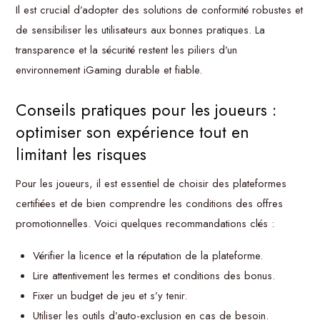
Il est crucial d’adopter des solutions de conformité robustes et
de sensibiliser les utilisateurs aux bonnes pratiques. La
transparence et la sécurité restent les piliers d’un
environnement iGaming durable et fiable.
Conseils pratiques pour les joueurs :
optimiser son expérience tout en
limitant les risques
Pour les joueurs, il est essentiel de choisir des plateformes
certifiées et de bien comprendre les conditions des offres
promotionnelles. Voici quelques recommandations clés :
Vérifier la licence et la réputation de la plateforme.
Lire attentivement les termes et conditions des bonus.
Fixer un budget de jeu et s’y tenir.
Utiliser les outils d’auto-exclusion en cas de besoin.