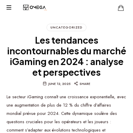
OMEGA
Property
Hub
UNCATEGORIZED
Les tendances
incontournables du marché
iGaming en 2024 : analyse
et perspectives
JUNE 12, 2025
SHARE
Le secteur iGaming connaît une croissance exponentielle, avec
une augmentation de plus de 12 % du chiffre d’affaires
mondial prévue pour 2024. Cette dynamique soulève des
questions cruciales pour les opérateurs et les joueurs :
comment s’adapter aux évolutions technologiques et