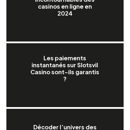
casinos en ligne en
2024
Les paiements
instantanés sur Slotsvil
Casino sont-ils garantis
?
Décoder l’univers des