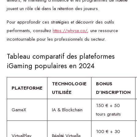
jouent un rôle clé dans la rétention des joueurs.
Pour approfondir ces stratégies et découvrir des outils
performants, consultez
https://whyse.co/
, une ressource
incontournable pour les professionnels du secteur.
Tableau comparatif des plateformes
iGaming populaires en 2024
TECHNOLOGIE
BONUS
PLATEFORME
UTILISÉE
D’INSCRIPTION
150 € + 50
GameX
IA & Blockchain
tours gratuits
100 € + 30
VirtualPlay
Réalité Virtuelle