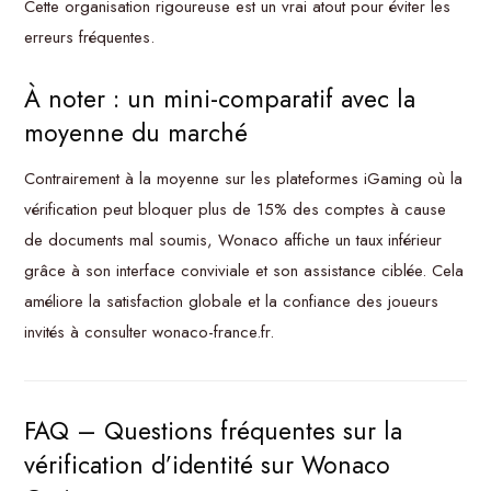
Cette organisation rigoureuse est un vrai atout pour éviter les
erreurs fréquentes.
À noter : un mini-comparatif avec la
moyenne du marché
Contrairement à la moyenne sur les plateformes iGaming où la
vérification peut bloquer plus de 15% des comptes à cause
de documents mal soumis, Wonaco affiche un taux inférieur
grâce à son interface conviviale et son assistance ciblée. Cela
améliore la satisfaction globale et la confiance des joueurs
invités à consulter wonaco-france.fr.
FAQ – Questions fréquentes sur la
vérification d’identité sur Wonaco