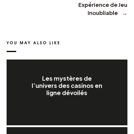
Expérience de Jeu
Inoubliable
→
YOU MAY ALSO LIKE
Les mystères de
l’univers des casinos en
ligne dévoilés