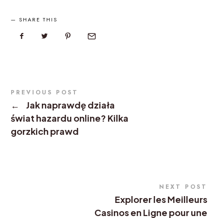
SHARE THIS
PREVIOUS POST
←
Jak naprawdę działa
świat hazardu online? Kilka
gorzkich prawd
NEXT POST
Explorer les Meilleurs
Casinos en Ligne pour une