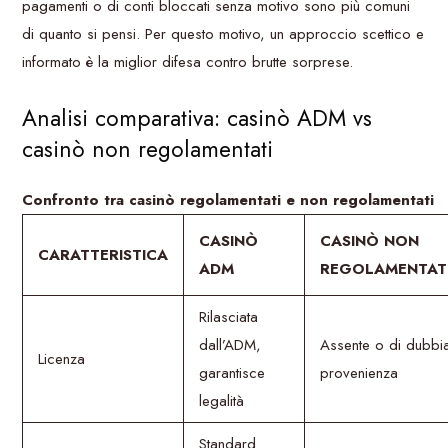
pagamenti o di conti bloccati senza motivo sono più comuni
di quanto si pensi. Per questo motivo, un approccio scettico e
informato è la miglior difesa contro brutte sorprese.
Analisi comparativa: casinò ADM vs
casinò non regolamentati
Confronto tra casinò regolamentati e non regolamentati
CASINÒ
CASINÒ NON
CARATTERISTICA
ADM
REGOLAMENTAT
Rilasciata
dall’ADM,
Assente o di dubbi
Licenza
garantisce
provenienza
legalità
Standard