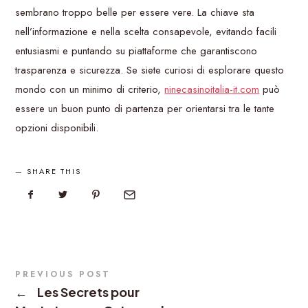
sembrano troppo belle per essere vere. La chiave sta
nell’informazione e nella scelta consapevole, evitando facili
entusiasmi e puntando su piattaforme che garantiscono
trasparenza e sicurezza. Se siete curiosi di esplorare questo
mondo con un minimo di criterio,
ninecasinoitalia-it.com
può
essere un buon punto di partenza per orientarsi tra le tante
opzioni disponibili.
SHARE THIS
PREVIOUS POST
←
Les Secrets pour