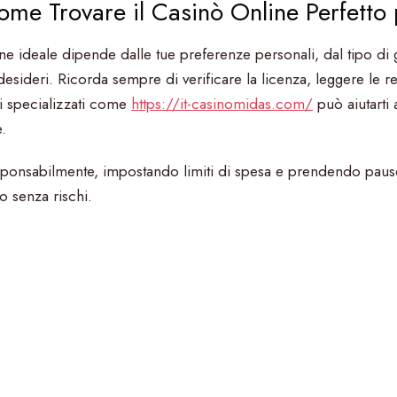
ome Trovare il Casinò Online Perfetto 
ine ideale dipende dalle tue preferenze personali, dal tipo di
 desideri. Ricorda sempre di verificare la licenza, leggere le 
ali specializzati come
https://it-casinomidas.com/
può aiutarti 
.
sponsabilmente, impostando limiti di spesa e prendendo paus
o senza rischi.