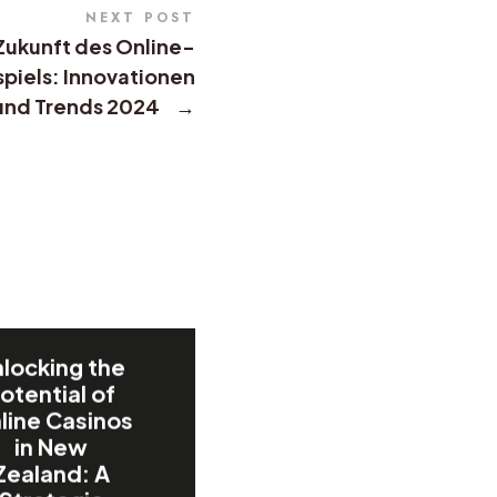
NEXT POST
Zukunft des Online-
piels: Innovationen
und Trends 2024
→
locking the
otential of
line Casinos
in New
Zealand: A