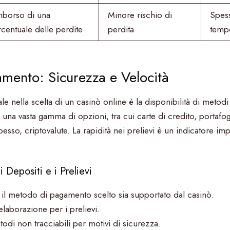
mborso di una
Minore rischio di
Spess
centuale delle perdite
perdita
tempo
mento: Sicurezza e Velocità
le nella scelta di un casinò online è la disponibilità di metodi
 una vasta gamma di opzioni, tra cui carte di credito, portafogli
sso, criptovalute. La rapidità nei prelievi è un indicatore imp
i Depositi e i Prelievi
il metodo di pagamento scelto sia supportato dal casinò.
elaborazione per i prelievi.
etodi non tracciabili per motivi di sicurezza.