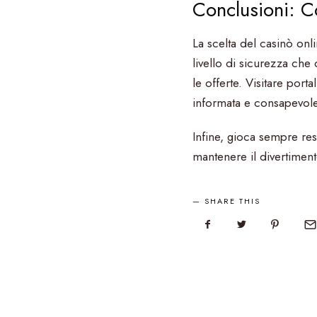
Conclusioni: C
La scelta del casinò onl
livello di sicurezza che
le offerte. Visitare port
informata e consapevole
Infine, gioca sempre re
mantenere il divertiment
SHARE THIS