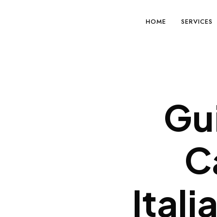
HOME
SERVICES
Gu
C
Ital