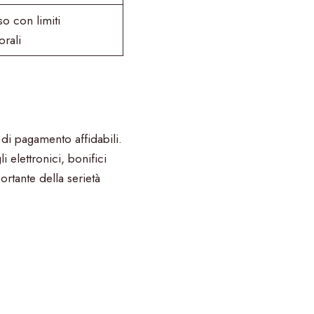
o con limiti
rali
 di pagamento affidabili.
 elettronici, bonifici
ortante della serietà