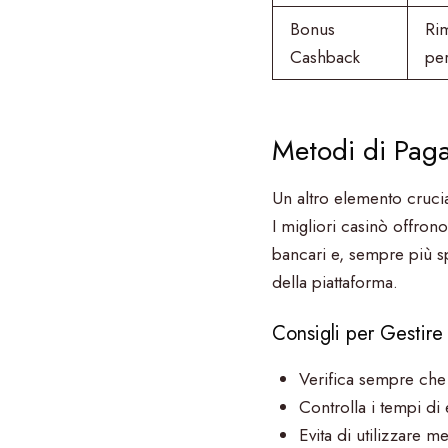
Bonus
Ri
Cashback
per
Metodi di Paga
Un altro elemento crucia
I migliori casinò offrono
bancari e, sempre più spe
della piattaforma.
Consigli per Gestire 
Verifica sempre che 
Controlla i tempi di 
Evita di utilizzare m