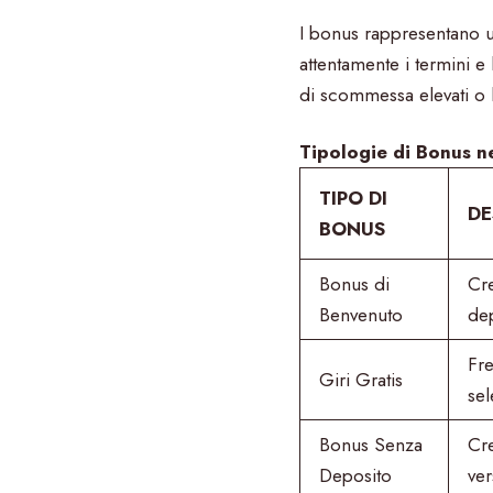
I bonus rappresentano un
attentamente i termini 
di scommessa elevati o l
Tipologie di Bonus n
TIPO DI
DE
BONUS
Bonus di
Cre
Benvenuto
de
Fre
Giri Gratis
sel
Bonus Senza
Cre
Deposito
ve