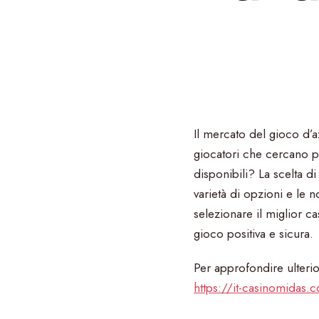
Il mercato del gioco d’
giocatori che cercano pia
disponibili? La scelta 
varietà di opzioni e le n
selezionare il miglior c
gioco positiva e sicura.
Per approfondire ulterior
https://it-casinomidas.