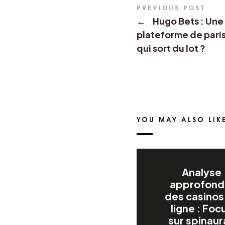
PREVIOUS POST
←
Hugo Bets : Une
plateforme de paris
qui sort du lot ?
YOU MAY ALSO LIK
Analyse
approfond
des casinos
ligne : Foc
sur spinau