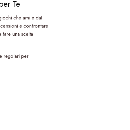
per Te
 giochi che ami e dal
recensioni e confrontare
a fare una scelta
e regolari per