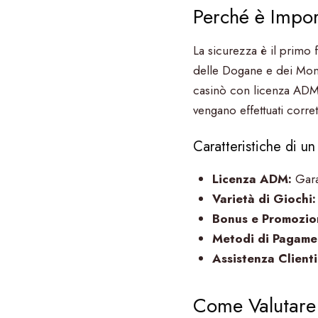
Perché è Impor
La sicurezza è il primo f
delle Dogane e dei Monop
casinò con licenza ADM a
vengano effettuati corre
Caratteristiche di u
Licenza ADM:
Garan
Varietà di Giochi:
Bonus e Promozio
Metodi di Pagame
Assistenza Clienti
Come Valutare 