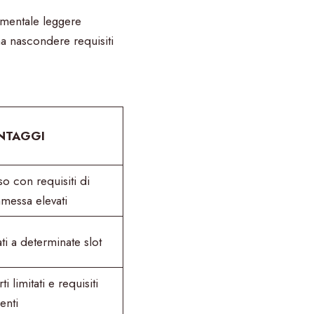
amentale leggere
a nascondere requisiti
NTAGGI
o con requisiti di
messa elevati
ati a determinate slot
i limitati e requisiti
enti