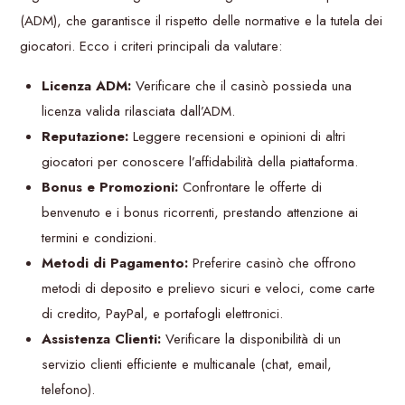
(ADM), che garantisce il rispetto delle normative e la tutela dei
giocatori. Ecco i criteri principali da valutare:
Licenza ADM:
Verificare che il casinò possieda una
licenza valida rilasciata dall’ADM.
Reputazione:
Leggere recensioni e opinioni di altri
giocatori per conoscere l’affidabilità della piattaforma.
Bonus e Promozioni:
Confrontare le offerte di
benvenuto e i bonus ricorrenti, prestando attenzione ai
termini e condizioni.
Metodi di Pagamento:
Preferire casinò che offrono
metodi di deposito e prelievo sicuri e veloci, come carte
di credito, PayPal, e portafogli elettronici.
Assistenza Clienti:
Verificare la disponibilità di un
servizio clienti efficiente e multicanale (chat, email,
telefono).