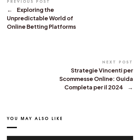
PREVIOUS POST
←
Exploring the
Unpredictable World of
Online Betting Platforms
NEXT POST
Strategie Vincenti per
Scommesse Online: Guida
Completa per il 2024
→
YOU MAY ALSO LIKE