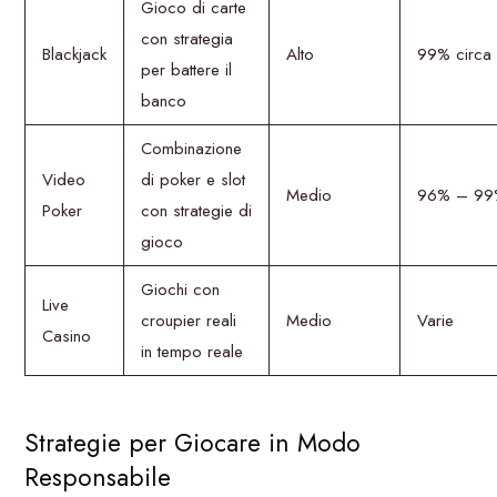
Gioco di carte
con strategia
Blackjack
Alto
99% circa
per battere il
banco
Combinazione
Video
di poker e slot
Medio
96% – 9
Poker
con strategie di
gioco
Giochi con
Live
croupier reali
Medio
Varie
Casino
in tempo reale
Strategie per Giocare in Modo
Responsabile