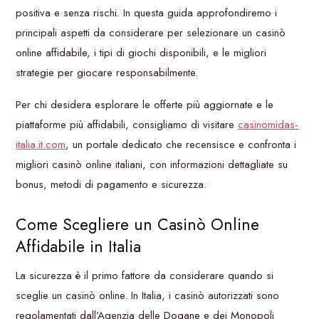
positiva e senza rischi. In questa guida approfondiremo i
principali aspetti da considerare per selezionare un casinò
online affidabile, i tipi di giochi disponibili, e le migliori
strategie per giocare responsabilmente.
Per chi desidera esplorare le offerte più aggiornate e le
piattaforme più affidabili, consigliamo di visitare
casinomidas-
italia.it.com
, un portale dedicato che recensisce e confronta i
migliori casinò online italiani, con informazioni dettagliate su
bonus, metodi di pagamento e sicurezza.
Come Scegliere un Casinò Online
Affidabile in Italia
La sicurezza è il primo fattore da considerare quando si
sceglie un casinò online. In Italia, i casinò autorizzati sono
regolamentati dall’Agenzia delle Dogane e dei Monopoli