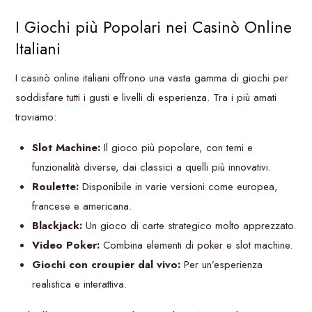
I Giochi più Popolari nei Casinò Online
Italiani
I casinò online italiani offrono una vasta gamma di giochi per
soddisfare tutti i gusti e livelli di esperienza. Tra i più amati
troviamo:
Slot Machine:
Il gioco più popolare, con temi e
funzionalità diverse, dai classici a quelli più innovativi.
Roulette:
Disponibile in varie versioni come europea,
francese e americana.
Blackjack:
Un gioco di carte strategico molto apprezzato.
Video Poker:
Combina elementi di poker e slot machine.
Giochi con croupier dal vivo:
Per un’esperienza
realistica e interattiva.