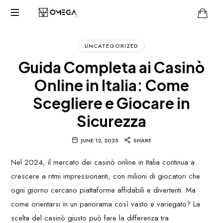
OMEGA
Property
Hub
UNCATEGORIZED
Guida Completa ai Casinò
Online in Italia: Come
Scegliere e Giocare in
Sicurezza
JUNE 12, 2025
SHARE
Nel 2024, il mercato dei casinò online in Italia continua a
crescere a ritmi impressionanti, con milioni di giocatori che
ogni giorno cercano piattaforme affidabili e divertenti. Ma
come orientarsi in un panorama così vasto e variegato? La
scelta del casinò giusto può fare la differenza tra