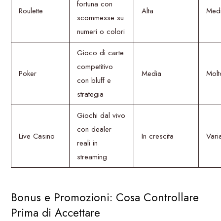
fortuna con
Roulette
Alta
Med
scommesse su
numeri o colori
Gioco di carte
competitivo
Poker
Media
Molt
con bluff e
strategia
Giochi dal vivo
con dealer
Live Casino
In crescita
Vari
reali in
streaming
Bonus e Promozioni: Cosa Controllare
Prima di Accettare