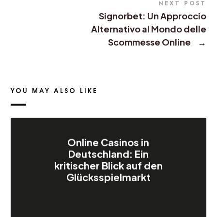
NEXT POST
Signorbet: Un Approccio
Alternativo al Mondo delle
Scommesse Online
→
YOU MAY ALSO LIKE
Online Casinos in
Deutschland: Ein
kritischer Blick auf den
Glücksspielmarkt