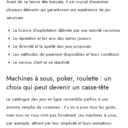
Avant de se lancer tête baissée, il est crucial d’examiner
plusieurs éléments qui garantissent une expérience de jeu
sécurisée :
La licence d’exploitation délivrée par une autorité reconnue
La réputation et les avis des autres joueurs
La diversité et la qualité des jeux proposés
Les méthodes de paiement disponibles et leurs conditions
Le service client et sa réactivité
Machines à sous, poker, roulette : un
choix qui peut devenir un casse-tête
Le catalogue des jeux en ligne ressemble parfois à une
armoire remplie de costumes : il y en a pour tous les goûts,
mais tous ne vous iront pas forcément. Les machines à sous,
par exemple, attirent par leur simplicité et leurs animations