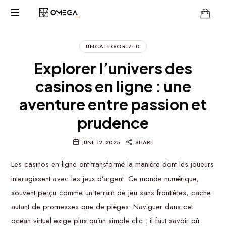
OMEGA
Property
Hub
UNCATEGORIZED
Explorer l’univers des
casinos en ligne : une
aventure entre passion et
prudence
JUNE 12, 2025
SHARE
Les casinos en ligne ont transformé la manière dont les joueurs
interagissent avec les jeux d’argent. Ce monde numérique,
souvent perçu comme un terrain de jeu sans frontières, cache
autant de promesses que de pièges. Naviguer dans cet
océan virtuel exige plus qu’un simple clic : il faut savoir où