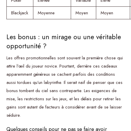
Poker
Élevée
Variable
Élevé
Blackjack
Moyenne
Moyen
Moyen
Les bonus : un mirage ou une véritable
opportunité ?
Les offres promotionnelles sont souvent la première chose qui
attire l’œil du joueur novice. Pourtant, derrière ces cadeaux
apparemment généreux se cachent parfois des conditions
aussi tordues qu’un labyrinthe. Il serait naïf de penser que ces
bonus tombent du ciel sans contrepartie. Les exigences de
mise, les restrictions sur les jeux, et les délais pour retirer les
gains sont autant de facteurs à considérer avant de se laisser
séduire.
Quelques conseils pour ne pas se faire avoir