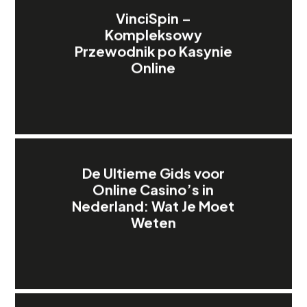
VinciSpin –
Kompleksowy
Przewodnik po Kasynie
Online
De Ultieme Gids voor
Online Casino’s in
Nederland: Wat Je Moet
Weten