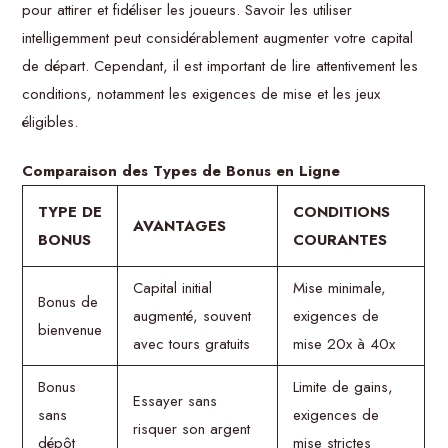
pour attirer et fidéliser les joueurs. Savoir les utiliser
intelligemment peut considérablement augmenter votre capital
de départ. Cependant, il est important de lire attentivement les
conditions, notamment les exigences de mise et les jeux
éligibles.
Comparaison des Types de Bonus en Ligne
TYPE DE
CONDITIONS
AVANTAGES
BONUS
COURANTES
Capital initial
Mise minimale,
Bonus de
augmenté, souvent
exigences de
bienvenue
avec tours gratuits
mise 20x à 40x
Bonus
Limite de gains,
Essayer sans
sans
exigences de
risquer son argent
dépôt
mise strictes