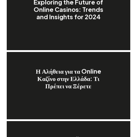
Exploring the Future of
Online Casinos: Trends
and Insights for 2024
Η Αλήθεια για τα Online
Καζίνο στην Ελλάδα: Τι
Πρέπει να Ξέρετε