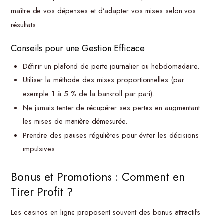
maître de vos dépenses et d’adapter vos mises selon vos
résultats.
Conseils pour une Gestion Efficace
Définir un plafond de perte journalier ou hebdomadaire.
Utiliser la méthode des mises proportionnelles (par
exemple 1 à 5 % de la bankroll par pari).
Ne jamais tenter de récupérer ses pertes en augmentant
les mises de manière démesurée.
Prendre des pauses régulières pour éviter les décisions
impulsives.
Bonus et Promotions : Comment en
Tirer Profit ?
Les casinos en ligne proposent souvent des bonus attractifs