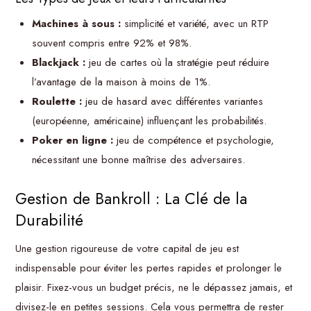
Machines à sous :
simplicité et variété, avec un RTP
souvent compris entre 92% et 98%.
Blackjack :
jeu de cartes où la stratégie peut réduire
l’avantage de la maison à moins de 1%.
Roulette :
jeu de hasard avec différentes variantes
(européenne, américaine) influençant les probabilités.
Poker en ligne :
jeu de compétence et psychologie,
nécessitant une bonne maîtrise des adversaires.
Gestion de Bankroll : La Clé de la
Durabilité
Une gestion rigoureuse de votre capital de jeu est
indispensable pour éviter les pertes rapides et prolonger le
plaisir. Fixez-vous un budget précis, ne le dépassez jamais, et
divisez-le en petites sessions. Cela vous permettra de rester