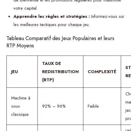
votre capital.
Apprendre les règles et stratégies :
Informez-vous sur
les meilleures tactiques pour chaque jeu.
Tableau Comparatif des Jeux Populaires et leurs
RTP Moyens
TAUX DE
S
JEU
REDISTRIBUTION
COMPLEXITÉ
R
(RTP)
Cho
Machine à
ma
sous
92% – 96%
Faible
ja
classique
pr