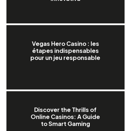
Vegas Hero Casino : les
étapes indispensables
pour un jeu responsable
Discover the Thrills of
Online Casinos: A Guide
to Smart Gaming