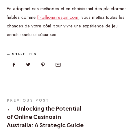
En adoptant ces méthodes et en choisissant des plateformes
fiables comme
fr-billionairespin.com
, vous mettez toutes les
chances de votre côté pour vivre une expérience de jeu
enrichissante et sécurisée.
SHARE THIS
PREVIOUS POST
←
Unlocking the Potential
of Online Casinos in
Australia: A Strategic Guide