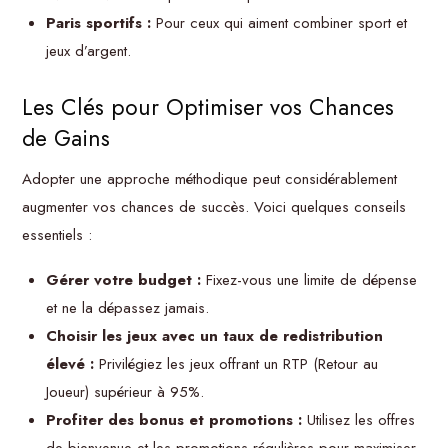
Paris sportifs :
Pour ceux qui aiment combiner sport et
jeux d’argent.
Les Clés pour Optimiser vos Chances
de Gains
Adopter une approche méthodique peut considérablement
augmenter vos chances de succès. Voici quelques conseils
essentiels :
Gérer votre budget :
Fixez-vous une limite de dépense
et ne la dépassez jamais.
Choisir les jeux avec un taux de redistribution
élevé :
Privilégiez les jeux offrant un RTP (Retour au
Joueur) supérieur à 95%.
Profiter des bonus et promotions :
Utilisez les offres
de bienvenue et les promotions régulières pour maximiser