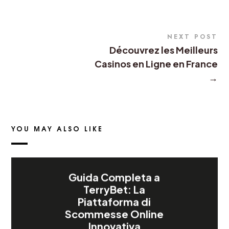
NEXT POST
Découvrez les Meilleurs
Casinos en Ligne en France
→
YOU MAY ALSO LIKE
Guida Completa a
TerryBet: La
Piattaforma di
Scommesse Online
Innovativa