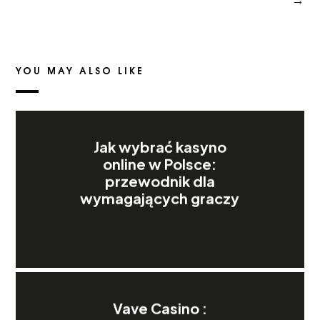
YOU MAY ALSO LIKE
Jak wybrać kasyno
online w Polsce:
przewodnik dla
wymagających graczy
Vave Casino :