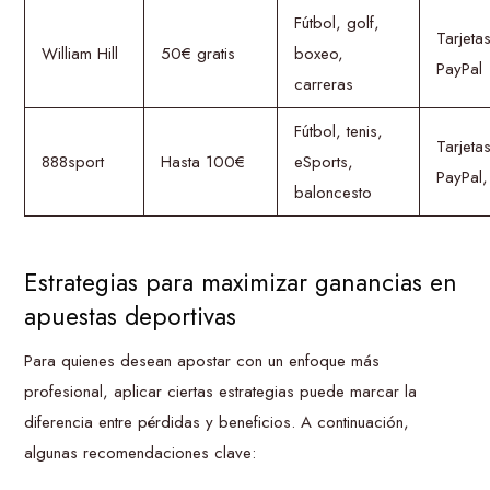
Fútbol, golf,
Tarjeta
William Hill
50€ gratis
boxeo,
PayPal
carreras
Fútbol, tenis,
Tarjeta
888sport
Hasta 100€
eSports,
PayPal, 
baloncesto
Estrategias para maximizar ganancias en
apuestas deportivas
Para quienes desean apostar con un enfoque más
profesional, aplicar ciertas estrategias puede marcar la
diferencia entre pérdidas y beneficios. A continuación,
algunas recomendaciones clave: