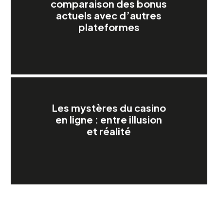
comparaison des bonus
actuels avec d’autres
plateformes
Les mystères du casino
en ligne : entre illusion
et réalité