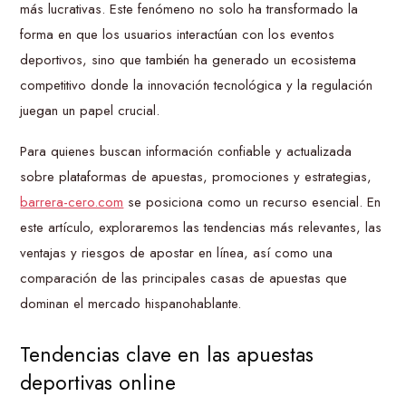
más lucrativas. Este fenómeno no solo ha transformado la
forma en que los usuarios interactúan con los eventos
deportivos, sino que también ha generado un ecosistema
competitivo donde la innovación tecnológica y la regulación
juegan un papel crucial.
Para quienes buscan información confiable y actualizada
sobre plataformas de apuestas, promociones y estrategias,
barrera-cero.com
se posiciona como un recurso esencial. En
este artículo, exploraremos las tendencias más relevantes, las
ventajas y riesgos de apostar en línea, así como una
comparación de las principales casas de apuestas que
dominan el mercado hispanohablante.
Tendencias clave en las apuestas
deportivas online