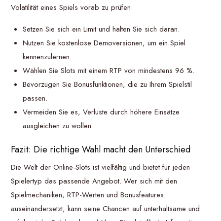
Volatilität eines Spiels vorab zu prüfen.
Setzen Sie sich ein Limit und halten Sie sich daran.
Nutzen Sie kostenlose Demoversionen, um ein Spiel
kennenzulernen.
Wählen Sie Slots mit einem RTP von mindestens 96 %.
Bevorzugen Sie Bonusfunktionen, die zu Ihrem Spielstil
passen.
Vermeiden Sie es, Verluste durch höhere Einsätze
ausgleichen zu wollen.
Fazit: Die richtige Wahl macht den Unterschied
Die Welt der Online-Slots ist vielfältig und bietet für jeden
Spielertyp das passende Angebot. Wer sich mit den
Spielmechaniken, RTP-Werten und Bonusfeatures
auseinandersetzt, kann seine Chancen auf unterhaltsame und