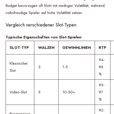
Budget bevorzugen oft Slots mit niedriger Volatilität, während
risikofreudige Spieler auf hohe Volatilität setzen.
Vergleich verschiedener Slot-Typen
Typische Eigenschaften von Slot-Spielen
SLOT-TYP
WALZEN
GEWINNLINIEN
RTP
94-
Klassischer
3
1-5
96
Slot
%
95-
Video-Slot
5
10-50+
97
%
92-
Progressiver