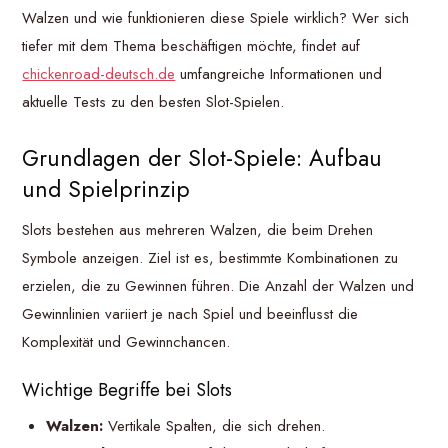
Walzen und wie funktionieren diese Spiele wirklich? Wer sich
tiefer mit dem Thema beschäftigen möchte, findet auf
chickenroad-deutsch.de
umfangreiche Informationen und
aktuelle Tests zu den besten Slot-Spielen.
Grundlagen der Slot-Spiele: Aufbau
und Spielprinzip
Slots bestehen aus mehreren Walzen, die beim Drehen
Symbole anzeigen. Ziel ist es, bestimmte Kombinationen zu
erzielen, die zu Gewinnen führen. Die Anzahl der Walzen und
Gewinnlinien variiert je nach Spiel und beeinflusst die
Komplexität und Gewinnchancen.
Wichtige Begriffe bei Slots
Walzen:
Vertikale Spalten, die sich drehen.