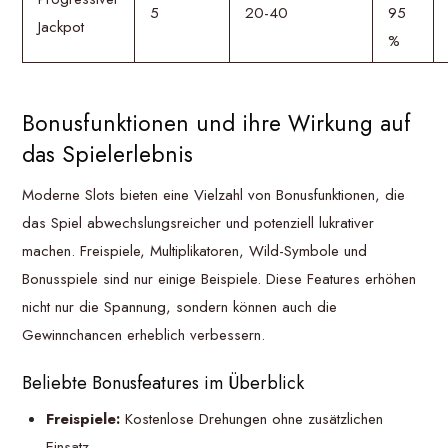
5
20-40
95
Jackpot
%
Bonusfunktionen und ihre Wirkung auf
das Spielerlebnis
Moderne Slots bieten eine Vielzahl von Bonusfunktionen, die
das Spiel abwechslungsreicher und potenziell lukrativer
machen. Freispiele, Multiplikatoren, Wild-Symbole und
Bonusspiele sind nur einige Beispiele. Diese Features erhöhen
nicht nur die Spannung, sondern können auch die
Gewinnchancen erheblich verbessern.
Beliebte Bonusfeatures im Überblick
Freispiele:
Kostenlose Drehungen ohne zusätzlichen
Einsatz.