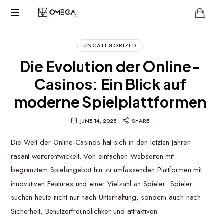
OMEGA
Property
Hub
UNCATEGORIZED
Die Evolution der Online-
Casinos: Ein Blick auf
moderne Spielplattformen
JUNE 14, 2025
SHARE
Die Welt der Online-Casinos hat sich in den letzten Jahren
rasant weiterentwickelt. Von einfachen Webseiten mit
begrenztem Spielangebot hin zu umfassenden Plattformen mit
innovativen Features und einer Vielzahl an Spielen. Spieler
suchen heute nicht nur nach Unterhaltung, sondern auch nach
Sicherheit, Benutzerfreundlichkeit und attraktiven