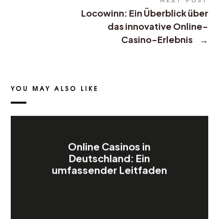
NEXT POST
Locowinn: Ein Überblick über
das innovative Online-
Casino-Erlebnis
→
YOU MAY ALSO LIKE
Online Casinos in
Deutschland: Ein
umfassender Leitfaden