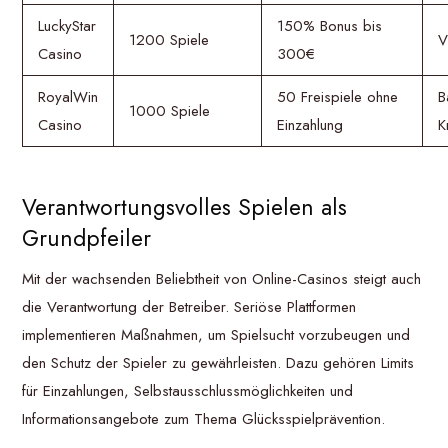
LuckyStar
150% Bonus bis
1200 Spiele
V
Casino
300€
RoyalWin
50 Freispiele ohne
B
1000 Spiele
Casino
Einzahlung
K
Verantwortungsvolles Spielen als
Grundpfeiler
Mit der wachsenden Beliebtheit von Online-Casinos steigt auch
die Verantwortung der Betreiber. Seriöse Plattformen
implementieren Maßnahmen, um Spielsucht vorzubeugen und
den Schutz der Spieler zu gewährleisten. Dazu gehören Limits
für Einzahlungen, Selbstausschlussmöglichkeiten und
Informationsangebote zum Thema Glücksspielprävention.