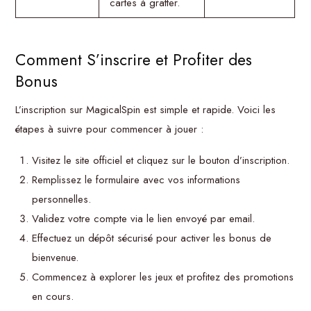
cartes à gratter.
Comment S’inscrire et Profiter des
Bonus
L’inscription sur MagicalSpin est simple et rapide. Voici les
étapes à suivre pour commencer à jouer :
Visitez le site officiel et cliquez sur le bouton d’inscription.
Remplissez le formulaire avec vos informations
personnelles.
Validez votre compte via le lien envoyé par email.
Effectuez un dépôt sécurisé pour activer les bonus de
bienvenue.
Commencez à explorer les jeux et profitez des promotions
en cours.