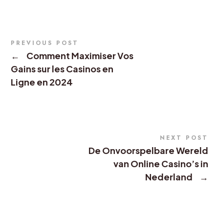
PREVIOUS POST
←
Comment Maximiser Vos
Gains sur les Casinos en
Ligne en 2024
NEXT POST
De Onvoorspelbare Wereld
van Online Casino’s in
Nederland
→