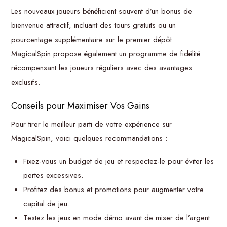
Les nouveaux joueurs bénéficient souvent d’un bonus de
bienvenue attractif, incluant des tours gratuits ou un
pourcentage supplémentaire sur le premier dépôt.
MagicalSpin propose également un programme de fidélité
récompensant les joueurs réguliers avec des avantages
exclusifs.
Conseils pour Maximiser Vos Gains
Pour tirer le meilleur parti de votre expérience sur
MagicalSpin, voici quelques recommandations :
Fixez-vous un budget de jeu et respectez-le pour éviter les
pertes excessives.
Profitez des bonus et promotions pour augmenter votre
capital de jeu.
Testez les jeux en mode démo avant de miser de l’argent