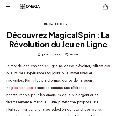
OMEGA
Property
Hub
UNCATEGORIZED
Découvrez MagicalSpin : La
Révolution du Jeu en Ligne
JUNE 15, 2025
SHARE
Le monde des casinos en ligne ne cesse d’évoluer, offrant aux
joueurs des expériences toujours plus immersives et
innovantes. Parmi les plateformes qui se démarquent,
magicalspin.app
s’impose comme une référence
incontournable pour les amateurs de jeux d’argent et de
divertissement numérique. Cette plateforme propose une
interface intuitive, une large sélection de jeux et des bonus