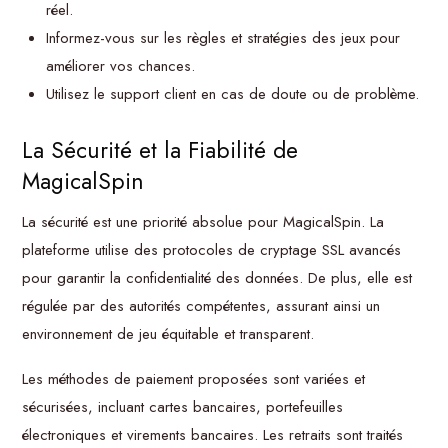
réel.
Informez-vous sur les règles et stratégies des jeux pour
améliorer vos chances.
Utilisez le support client en cas de doute ou de problème.
La Sécurité et la Fiabilité de
MagicalSpin
La sécurité est une priorité absolue pour MagicalSpin. La
plateforme utilise des protocoles de cryptage SSL avancés
pour garantir la confidentialité des données. De plus, elle est
régulée par des autorités compétentes, assurant ainsi un
environnement de jeu équitable et transparent.
Les méthodes de paiement proposées sont variées et
sécurisées, incluant cartes bancaires, portefeuilles
électroniques et virements bancaires. Les retraits sont traités