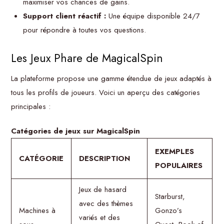
maximiser vos chances de gains.
Support client réactif :
Une équipe disponible 24/7
pour répondre à toutes vos questions.
Les Jeux Phare de MagicalSpin
La plateforme propose une gamme étendue de jeux adaptés à
tous les profils de joueurs. Voici un aperçu des catégories
principales :
Catégories de jeux sur MagicalSpin
EXEMPLES
CATÉGORIE
DESCRIPTION
POPULAIRES
Jeux de hasard
Starburst,
avec des thèmes
Machines à
Gonzo’s
variés et des