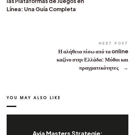
las Plataformas de Juegos en
Línea: Una Guía Completa
NEXT POST
Η αλήθεια πίσω από τα online
καζίνο στην Ελλάδα: Μύθοι και
πραγματικότητες
→
YOU MAY ALSO LIKE
Avia Masters Strategie: