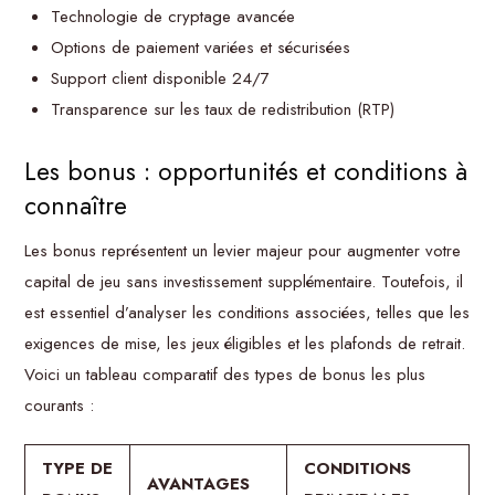
Technologie de cryptage avancée
Options de paiement variées et sécurisées
Support client disponible 24/7
Transparence sur les taux de redistribution (RTP)
Les bonus : opportunités et conditions à
connaître
Les bonus représentent un levier majeur pour augmenter votre
capital de jeu sans investissement supplémentaire. Toutefois, il
est essentiel d’analyser les conditions associées, telles que les
exigences de mise, les jeux éligibles et les plafonds de retrait.
Voici un tableau comparatif des types de bonus les plus
courants :
TYPE DE
CONDITIONS
AVANTAGES