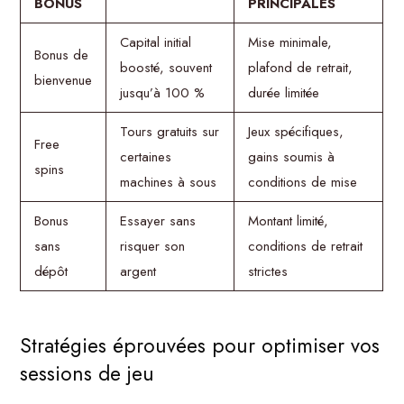
BONUS
PRINCIPALES
Capital initial
Mise minimale,
Bonus de
boosté, souvent
plafond de retrait,
bienvenue
jusqu’à 100 %
durée limitée
Tours gratuits sur
Jeux spécifiques,
Free
certaines
gains soumis à
spins
machines à sous
conditions de mise
Bonus
Essayer sans
Montant limité,
sans
risquer son
conditions de retrait
dépôt
argent
strictes
Stratégies éprouvées pour optimiser vos
sessions de jeu