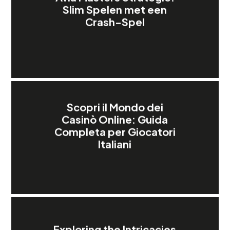
Slim Spelen met een
Crash-Spel
Scopri il Mondo dei
Casinò Online: Guida
Completa per Giocatori
Italiani
Exploring the Intricacies