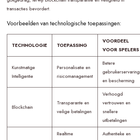
transacties bevordert.
Voorbeelden van technologische toepassingen:
VOORDEEL
TECHNOLOGIE
TOEPASSING
VOOR SPELERS
Betere
Kunstmatige
Personalisatie en
gebruikerservaring
Intelligentie
risicomanagement
en bescherming
Verhoogd
Transparante en
vertrouwen en
Blockchain
veilige betalingen
snellere
uitbetalingen
Realtime
Authentieke en