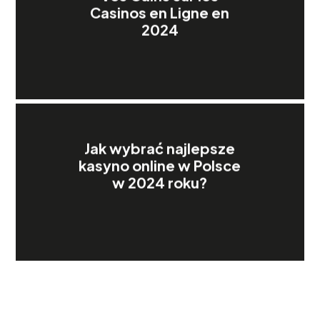
Casinos en Ligne en
2024
Jak wybrać najlepsze
kasyno online w Polsce
w 2024 roku?