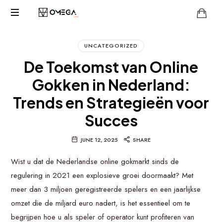
OMEGA
Property
Hub
UNCATEGORIZED
De Toekomst van Online
Gokken in Nederland:
Trends en Strategieën voor
Succes
JUNE 12, 2025
SHARE
Wist u dat de Nederlandse online gokmarkt sinds de
regulering in 2021 een explosieve groei doormaakt? Met
meer dan 3 miljoen geregistreerde spelers en een jaarlijkse
omzet die de miljard euro nadert, is het essentieel om te
begrijpen hoe u als speler of operator kunt profiteren van