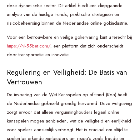
deze dynamische sector. Dit artikel biedt een diepgaande
analyse van de huidige trends, praktische strategieën en
risicobeheersing binnen de Nederlandse online gokindustrie.
Voor een betrouwbare en veilige gokervaring kunt u terecht bij
https://nl-55bet.com/
, een platform dat zich onderscheidt
door transparantie en innovatie.
Regulering en Veiligheid: De Basis van
Vertrouwen
De invoering van de Wet Kansspelen op afstand (Koa) heeft
de Nederlandse gokmarkt grondig hervormd. Deze wetgeving
zorgt ervoor dat alleen vergunninghouders legaal online
kansspelen mogen aanbieden, wat de veiligheid en eerlijkheid
voor spelers aanzienlijk verhoogt. Het is cruciaal om altijd te
spelen bij erkende aanbieders om risico’s zoals fraude en