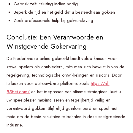
Gebruik zelfuitsluiting indien nodig
Beperk de tijd en het geld dat u besteedt aan gokken
Zoek professionele hulp bij gokverslaving
Conclusie: Een Verantwoorde en
Winstgevende Gokervaring
De Nederlandse online gokmarkt biedt volop kansen voor
zowel spelers als aanbieders, mits men zich bewust is van de
regelgeving, technologische ontwikkelingen en risico’s. Door
te kiezen voor betrouwbare platforms zoals
https://nl-
55bet.com/
en het toepassen van slimme strategieën, kunt u
uw speelplezier maximaliseren en tegelijkertijd veilig en
verantwoord gokken. Blijf altijd geïnformeerd en speel met
mate om de beste resultaten te behalen in deze snelgroeiende
industrie.