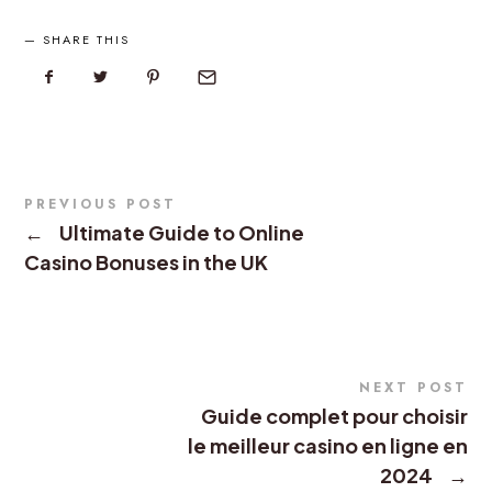
SHARE THIS
PREVIOUS POST
←
Ultimate Guide to Online
Casino Bonuses in the UK
NEXT POST
Guide complet pour choisir
le meilleur casino en ligne en
2024
→