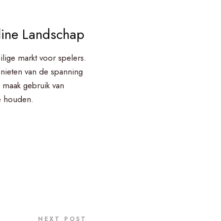
line Landschap
lige markt voor spelers.
enieten van de spanning
n maak gebruik van
e houden.
NEXT POST