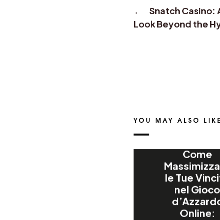
←
Snatch Casino: 
Look Beyond the H
YOU MAY ALSO LIK
Come
Massimizza
le Tue Vinc
nel Gioc
d’Azzard
Online: