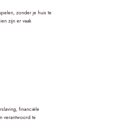
spelen, zonder je huis te
ien zijn er vaak
slaving, financiële
en verantwoord te