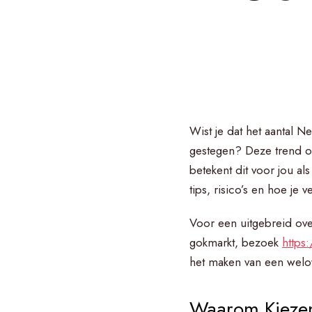
Wist je dat het aantal 
gestegen? Deze trend on
betekent dit voor jou al
tips, risico’s en hoe je
Voor een uitgebreid ove
gokmarkt, bezoek
https
het maken van een wel
Waarom Kiezen