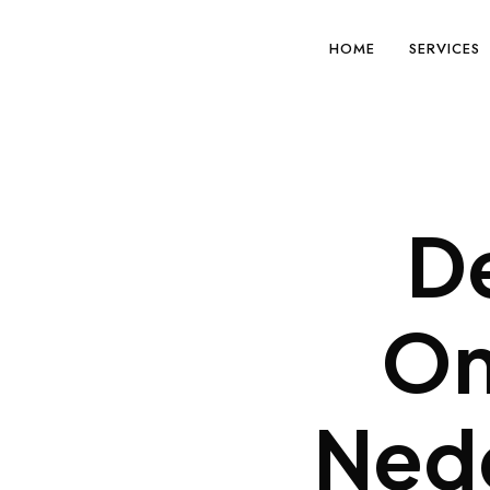
HOME
SERVICES
D
On
Ned