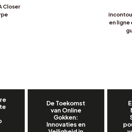
A Closer
ype
incontou
en ligne
gu
E
re
De Toekomst
E
ite
van Online
o
Gokken:
o
Innovaties en
po
Veiligheid in
v