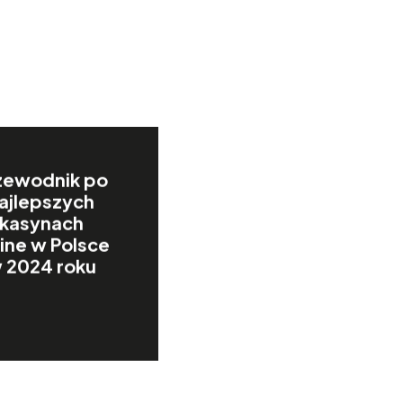
zewodnik po
ajlepszych
kasynach
line w Polsce
 2024 roku