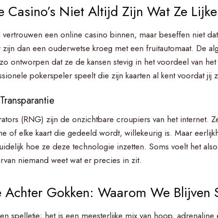
Casino’s Niet Altijd Zijn Wat Ze Lijke
l vertrouwen een online casino binnen, maar beseffen niet dat
 zijn dan een ouderwetse kroeg met een fruitautomaat. De al
 zo ontworpen dat ze de kansen stevig in het voordeel van het
sionele pokerspeler speelt die zijn kaarten al kent voordat jij z
Transparantie
rs (RNG) zijn de onzichtbare croupiers van het internet. Ze
e of elke kaart die gedeeld wordt, willekeurig is. Maar eerlijkh
idelijk hoe ze deze technologie inzetten. Soms voelt het also
van niemand weet wat er precies in zit.
e Achter Gokken: Waarom We Blijven 
en spelletje; het is een meesterlijke mix van hoop, adrenalin