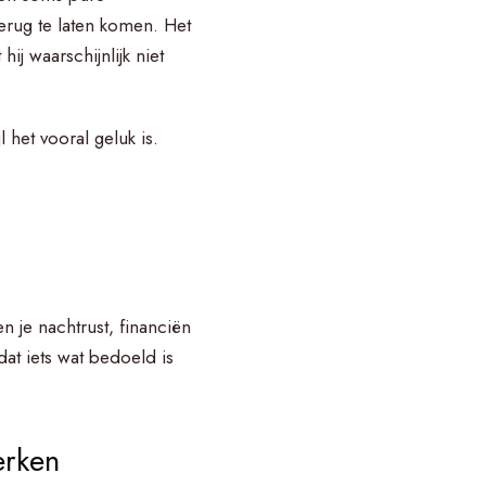
erug te laten komen. Het
hij waarschijnlijk niet
 het vooral geluk is.
n je nachtrust, financiën
dat iets wat bedoeld is
erken