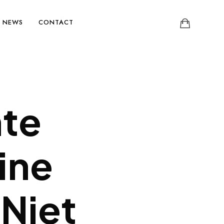
NEWS
CONTACT
te
ine
 Niet