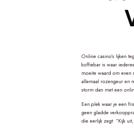
Online casino’s lijken t
koffiebar is waar iederee
moeite waard om even sti
allemaal rozengeur en m
storm dan met een onlin
Een plek waar je een fr
geen gladde verkooppraat
die eerlijk zegt: “Kijk ui