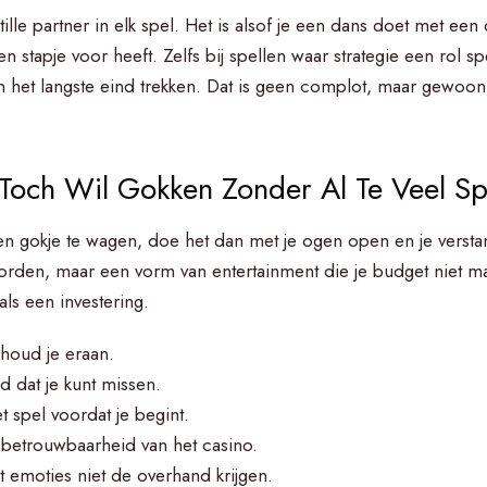
tille partner in elk spel. Het is alsof je een dans doet met een
en stapje voor heeft. Zelfs bij spellen waar strategie een rol sp
aan het langste eind trekken. Dat is geen complot, maar gewoon
Toch Wil Gokken Zonder Al Te Veel Spi
een gokje te wagen, doe het dan met je ogen open en je verst
worden, maar een vorm van entertainment die je budget niet ma
 als een investering.
 houd je eraan.
d dat je kunt missen.
t spel voordat je begint.
 betrouwbaarheid van het casino.
 emoties niet de overhand krijgen.