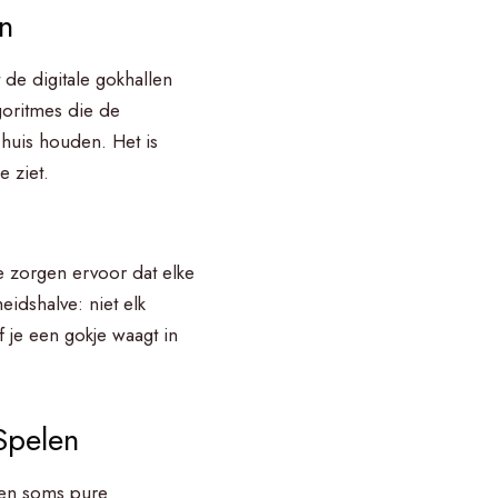
n
 de digitale gokhallen
goritmes die de
 huis houden. Het is
e ziet.
 zorgen ervoor dat elke
eidshalve: niet elk
f je een gokje waagt in
Spelen
e en soms pure