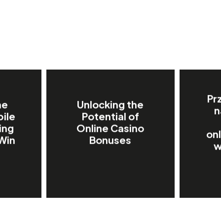
E
Pr
he
Unlocking the
n
bile
Potential of
ing
Online Casino
on
Win
Bonuses
w