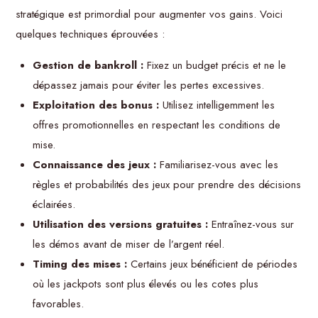
stratégique est primordial pour augmenter vos gains. Voici
quelques techniques éprouvées :
Gestion de bankroll :
Fixez un budget précis et ne le
dépassez jamais pour éviter les pertes excessives.
Exploitation des bonus :
Utilisez intelligemment les
offres promotionnelles en respectant les conditions de
mise.
Connaissance des jeux :
Familiarisez-vous avec les
règles et probabilités des jeux pour prendre des décisions
éclairées.
Utilisation des versions gratuites :
Entraînez-vous sur
les démos avant de miser de l’argent réel.
Timing des mises :
Certains jeux bénéficient de périodes
où les jackpots sont plus élevés ou les cotes plus
favorables.