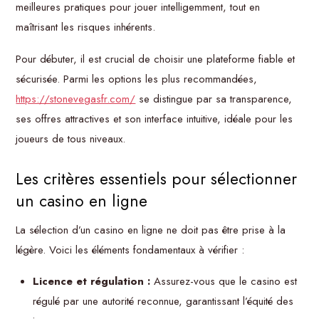
meilleures pratiques pour jouer intelligemment, tout en
maîtrisant les risques inhérents.
Pour débuter, il est crucial de choisir une plateforme fiable et
sécurisée. Parmi les options les plus recommandées,
https://stonevegasfr.com/
se distingue par sa transparence,
ses offres attractives et son interface intuitive, idéale pour les
joueurs de tous niveaux.
Les critères essentiels pour sélectionner
un casino en ligne
La sélection d’un casino en ligne ne doit pas être prise à la
légère. Voici les éléments fondamentaux à vérifier :
Licence et régulation :
Assurez-vous que le casino est
régulé par une autorité reconnue, garantissant l’équité des