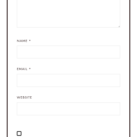
NAME
*
EMAIL
*
WEBSITE