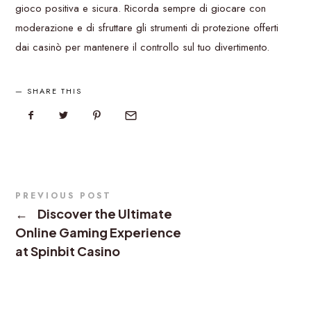
gioco positiva e sicura. Ricorda sempre di giocare con
moderazione e di sfruttare gli strumenti di protezione offerti
dai casinò per mantenere il controllo sul tuo divertimento.
SHARE THIS
PREVIOUS POST
←
Discover the Ultimate
Online Gaming Experience
at Spinbit Casino