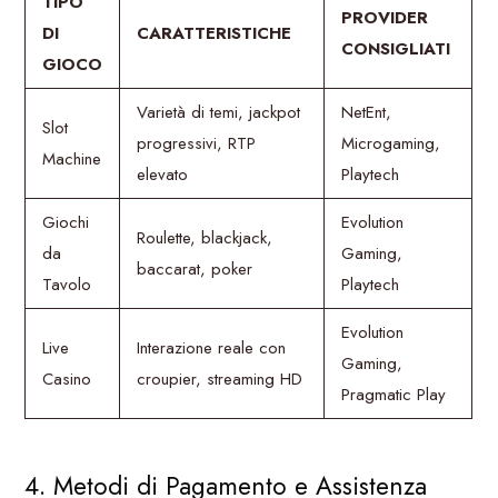
TIPO
PROVIDER
DI
CARATTERISTICHE
CONSIGLIATI
GIOCO
Varietà di temi, jackpot
NetEnt,
Slot
progressivi, RTP
Microgaming,
Machine
elevato
Playtech
Giochi
Evolution
Roulette, blackjack,
da
Gaming,
baccarat, poker
Tavolo
Playtech
Evolution
Live
Interazione reale con
Gaming,
Casino
croupier, streaming HD
Pragmatic Play
4. Metodi di Pagamento e Assistenza