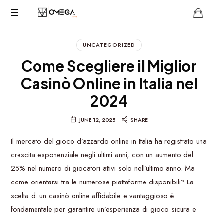
OMEGA
Property
Hub
UNCATEGORIZED
Come Scegliere il Miglior
Casinò Online in Italia nel
2024
JUNE 12, 2025
SHARE
Il mercato del gioco d’azzardo online in Italia ha registrato una
crescita esponenziale negli ultimi anni, con un aumento del
25% nel numero di giocatori attivi solo nell’ultimo anno. Ma
come orientarsi tra le numerose piattaforme disponibili? La
scelta di un casinò online affidabile e vantaggioso è
fondamentale per garantire un’esperienza di gioco sicura e