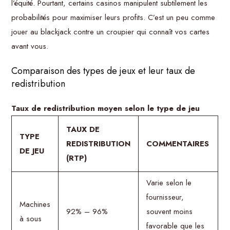
l’équité. Pourtant, certains casinos manipulent subtilement les
probabilités pour maximiser leurs profits. C’est un peu comme
jouer au blackjack contre un croupier qui connaît vos cartes
avant vous.
Comparaison des types de jeux et leur taux de
redistribution
Taux de redistribution moyen selon le type de jeu
TAUX DE
TYPE
REDISTRIBUTION
COMMENTAIRES
DE JEU
(RTP)
Varie selon le
fournisseur,
Machines
92% – 96%
souvent moins
à sous
favorable que les