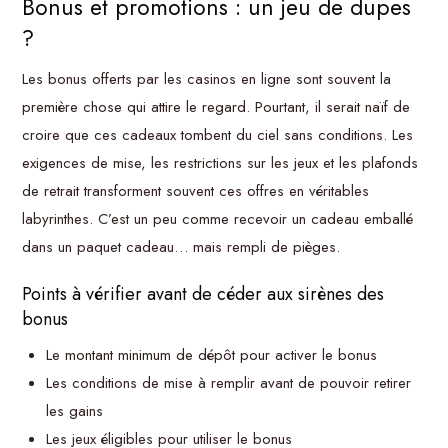
Bonus et promotions : un jeu de dupes
?
Les bonus offerts par les casinos en ligne sont souvent la
première chose qui attire le regard. Pourtant, il serait naïf de
croire que ces cadeaux tombent du ciel sans conditions. Les
exigences de mise, les restrictions sur les jeux et les plafonds
de retrait transforment souvent ces offres en véritables
labyrinthes. C’est un peu comme recevoir un cadeau emballé
dans un paquet cadeau… mais rempli de pièges.
Points à vérifier avant de céder aux sirènes des
bonus
Le montant minimum de dépôt pour activer le bonus
Les conditions de mise à remplir avant de pouvoir retirer
les gains
Les jeux éligibles pour utiliser le bonus