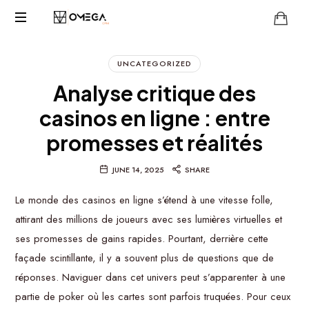
OMEGA
Property
Hub
UNCATEGORIZED
Analyse critique des
casinos en ligne : entre
promesses et réalités
JUNE 14, 2025
SHARE
Le monde des casinos en ligne s’étend à une vitesse folle,
attirant des millions de joueurs avec ses lumières virtuelles et
ses promesses de gains rapides. Pourtant, derrière cette
façade scintillante, il y a souvent plus de questions que de
réponses. Naviguer dans cet univers peut s’apparenter à une
partie de poker où les cartes sont parfois truquées. Pour ceux