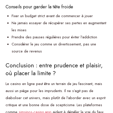
Conseils pour garder la tête froide
Fixer un budget strict avant de commencer à jouer
Ne jamais essayer de récupérer ses pertes en augmentant
les mises
Prendre des pauses régulières pour éviter l’addiction
Considérer le jeu comme un divertissement, pas une
source de revenus
Conclusion : entre prudence et plaisir,
où placer la limite ?
Le casino en ligne peut être un terrain de jeu fascinant, mais
aussi un piège pour les imprudents. Il ne s’agit pas de
diaboliser cet univers, mais plutôt de l’aborder avec un esprit
critique et une bonne dose de scepticisme. Les plateformes
comme
simsinos-casino.app
aident à démêler le vrai du faux,