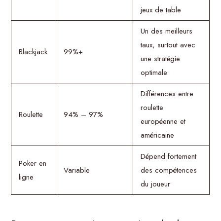
jeux de table
Un des meilleurs
taux, surtout avec
Blackjack
99%+
une stratégie
optimale
Différences entre
roulette
Roulette
94% – 97%
européenne et
américaine
Dépend fortement
Poker en
Variable
des compétences
ligne
du joueur