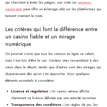
qui cherchent à éviter les pièges, une visite sur
simsinos-
casino.app
peut offrir un éclairage utile sur les plateformes qui
tiennent vraiment la route.
Les critères qui font la différence entre
un casino fiable et un mirage
numérique
On pourrait croire que tous les casinos en ligne se valent,
mais c’est loin d’être le cas. Certains sites ressemblent à des
oasis dans le désert, tandis que d’autres sont des mirages qui
disparaissent dès qu’on s’en approche. Voici quelques
éléments essentiels à considérer :
Licence et régulation :
Un casino sérieux affiche
clairement sa licence délivrée par une autorité reconnue.
Transparence des conditions :
Les règles de jeu, les