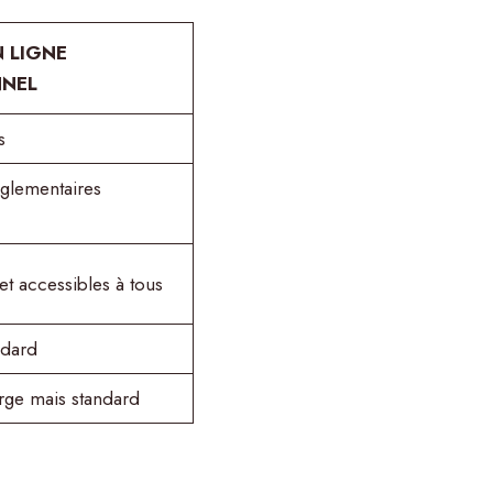
 LIGNE
NNEL
s
glementaires
t accessibles à tous
ndard
rge mais standard