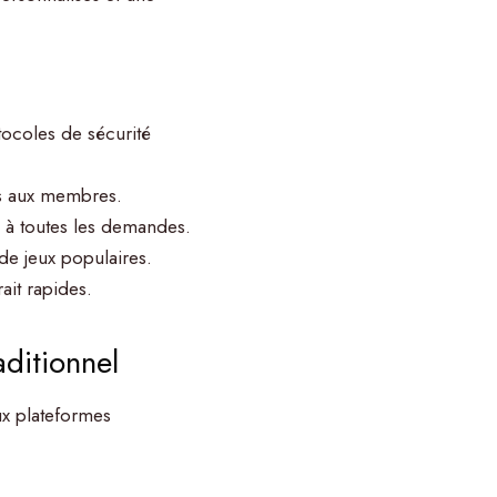
ocoles de sécurité
s aux membres.
 à toutes les demandes.
 de jeux populaires.
ait rapides.
aditionnel
ux plateformes