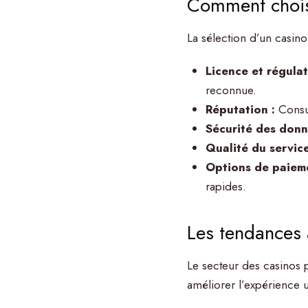
Comment choisi
La sélection d’un casino
Licence et régulat
reconnue.
Réputation :
Consul
Sécurité des donn
Qualité du service
Options de paieme
rapides.
Les tendances a
Le secteur des casinos 
améliorer l’expérience u