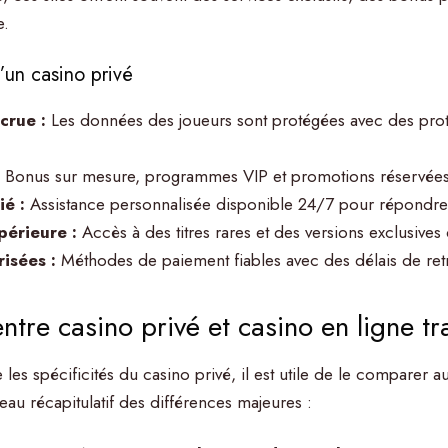
e.
’un casino privé
crue :
Les données des joueurs sont protégées avec des prot
:
Bonus sur mesure, programmes VIP et promotions réservée
ié :
Assistance personnalisée disponible 24/7 pour répondre
périeure :
Accès à des titres rares et des versions exclusives
isées :
Méthodes de paiement fiables avec des délais de retr
tre casino privé et casino en ligne tr
s spécificités du casino privé, il est utile de le comparer a
leau récapitulatif des différences majeures :