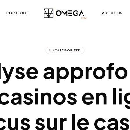
OMEGA
PORTFOLIO
ABOUT US
PROPERTY
UNCATEGORIZED
lyse approfo
HUB
casinos en li
us sur le ca