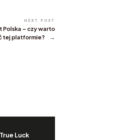
NEXT POST
 Polska – czy warto
 tej platformie?
→
True Luck