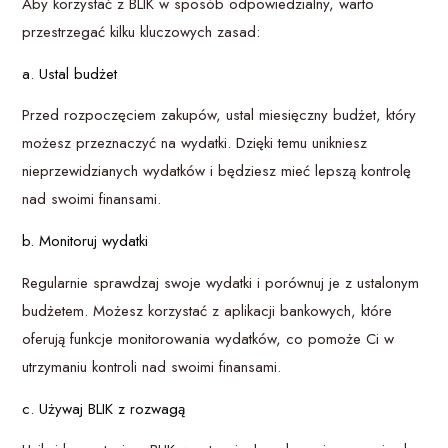
Aby korzystać z BLIK w sposób odpowiedzialny, warto
przestrzegać kilku kluczowych zasad:
a. Ustal budżet
Przed rozpoczęciem zakupów, ustal miesięczny budżet, który
możesz przeznaczyć na wydatki. Dzięki temu unikniesz
nieprzewidzianych wydatków i będziesz mieć lepszą kontrolę
nad swoimi finansami.
b. Monitoruj wydatki
Regularnie sprawdzaj swoje wydatki i porównuj je z ustalonym
budżetem. Możesz korzystać z aplikacji bankowych, które
oferują funkcje monitorowania wydatków, co pomoże Ci w
utrzymaniu kontroli nad swoimi finansami.
c. Używaj BLIK z rozwagą