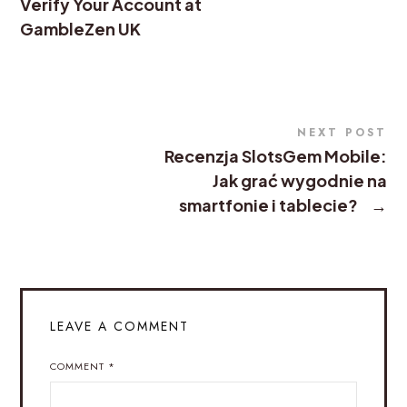
Verify Your Account at
GambleZen UK
NEXT POST
Recenzja SlotsGem Mobile:
Jak grać wygodnie na
smartfonie i tablecie?
→
LEAVE A COMMENT
COMMENT
*