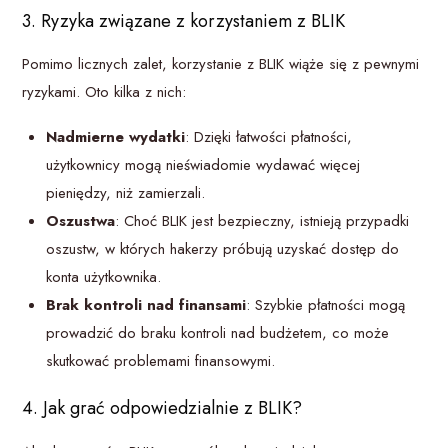
3. Ryzyka związane z korzystaniem z BLIK
Pomimo licznych zalet, korzystanie z BLIK wiąże się z pewnymi
ryzykami. Oto kilka z nich:
Nadmierne wydatki
: Dzięki łatwości płatności,
użytkownicy mogą nieświadomie wydawać więcej
pieniędzy, niż zamierzali.
Oszustwa
: Choć BLIK jest bezpieczny, istnieją przypadki
oszustw, w których hakerzy próbują uzyskać dostęp do
konta użytkownika.
Brak kontroli nad finansami
: Szybkie płatności mogą
prowadzić do braku kontroli nad budżetem, co może
skutkować problemami finansowymi.
4. Jak grać odpowiedzialnie z BLIK?