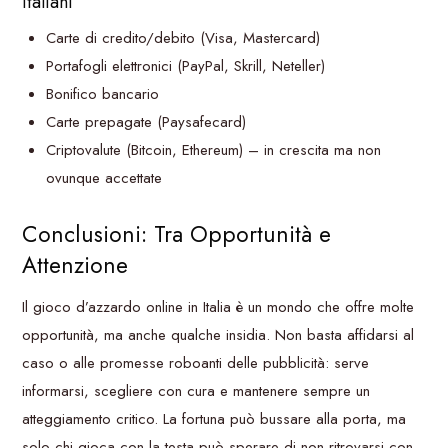
italiani
Carte di credito/debito (Visa, Mastercard)
Portafogli elettronici (PayPal, Skrill, Neteller)
Bonifico bancario
Carte prepagate (Paysafecard)
Criptovalute (Bitcoin, Ethereum) – in crescita ma non
ovunque accettate
Conclusioni: Tra Opportunità e
Attenzione
Il gioco d’azzardo online in Italia è un mondo che offre molte
opportunità, ma anche qualche insidia. Non basta affidarsi al
caso o alle promesse roboanti delle pubblicità: serve
informarsi, scegliere con cura e mantenere sempre un
atteggiamento critico. La fortuna può bussare alla porta, ma
solo chi gioca con la testa può sperare di non ritrovarsi con