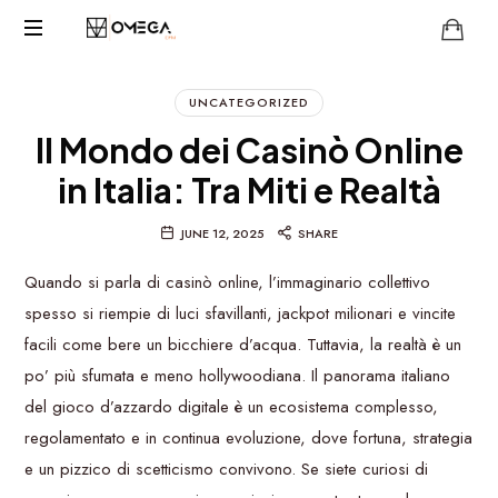
OMEGA
Property
Hub
UNCATEGORIZED
Il Mondo dei Casinò Online
in Italia: Tra Miti e Realtà
JUNE 12, 2025
SHARE
Quando si parla di casinò online, l’immaginario collettivo
spesso si riempie di luci sfavillanti, jackpot milionari e vincite
facili come bere un bicchiere d’acqua. Tuttavia, la realtà è un
po’ più sfumata e meno hollywoodiana. Il panorama italiano
del gioco d’azzardo digitale è un ecosistema complesso,
regolamentato e in continua evoluzione, dove fortuna, strategia
e un pizzico di scetticismo convivono. Se siete curiosi di