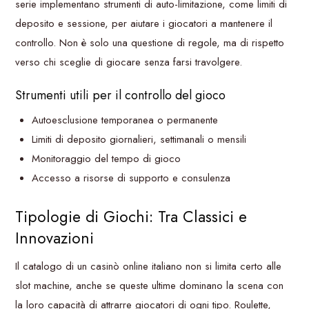
serie implementano strumenti di auto-limitazione, come limiti di
deposito e sessione, per aiutare i giocatori a mantenere il
controllo. Non è solo una questione di regole, ma di rispetto
verso chi sceglie di giocare senza farsi travolgere.
Strumenti utili per il controllo del gioco
Autoesclusione temporanea o permanente
Limiti di deposito giornalieri, settimanali o mensili
Monitoraggio del tempo di gioco
Accesso a risorse di supporto e consulenza
Tipologie di Giochi: Tra Classici e
Innovazioni
Il catalogo di un casinò online italiano non si limita certo alle
slot machine, anche se queste ultime dominano la scena con
la loro capacità di attrarre giocatori di ogni tipo. Roulette,