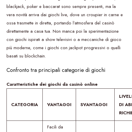
blackjack, poker e baccarat sono sempre presenti, ma la
vera novità arriva dai giochi live, dove un croupier in carne e
ossa trasmette in diretta, portando l’atmosfera del casinò
direttamente a casa tua. Non manca poi la sperimentazione
con giochi ispirati a show televisivi o a meccaniche di gioco
più moderne, come i giochi con jackpot progressivi o quelli
basati su blockchain.
Confronto tra principali categorie di giochi
Caratteristiche dei giochi da casinò online
LIVE
CATEGORIA
VANTAGGI
SVANTAGGI
DI AB
RICH
Facili da