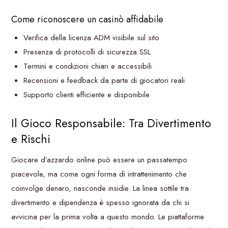
Come riconoscere un casinò affidabile
Verifica della licenza ADM visibile sul sito
Presenza di protocolli di sicurezza SSL
Termini e condizioni chiari e accessibili
Recensioni e feedback da parte di giocatori reali
Supporto clienti efficiente e disponibile
Il Gioco Responsabile: Tra Divertimento
e Rischi
Giocare d’azzardo online può essere un passatempo
piacevole, ma come ogni forma di intrattenimento che
coinvolge denaro, nasconde insidie. La linea sottile tra
divertimento e dipendenza è spesso ignorata da chi si
avvicina per la prima volta a questo mondo. Le piattaforme